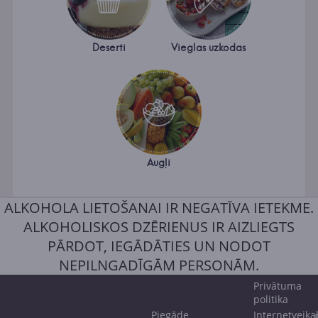
Deserti
Vieglas uzkodas
Augļi
ALKOHOLA LIETOŠANAI IR NEGATĪVA IETEKME.
ALKOHOLISKOS DZĒRIENUS IR AIZLIEGTS
PĀRDOT, IEGĀDĀTIES UN NODOT
NEPILNGADĪGĀM PERSONĀM.
Privātuma
politika
Piegāde
Internetveika