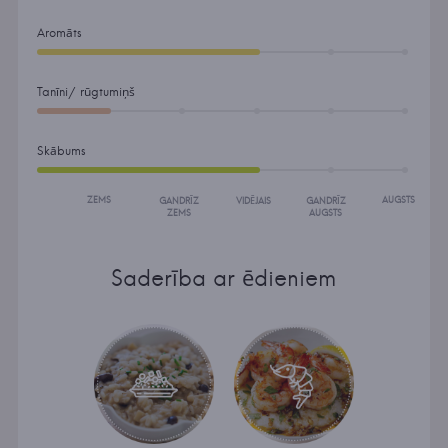
Aromāts
Tanīni/ rūgtumiņš
Skābums
ZEMS
AUGSTS
GANDRĪZ
VIDĒJAIS
GANDRĪZ
ZEMS
AUGSTS
Saderība ar ēdieniem