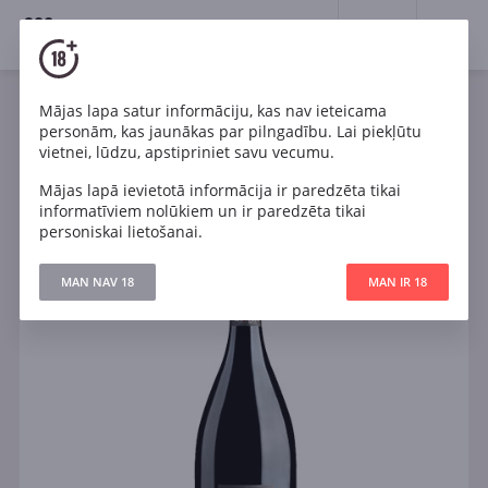
18+
0
Mājas lapa satur informāciju, kas nav ieteicama
Dzirkstošais
Balts
Sauss
Itālija
personām, kas jaunākas par pilngadību. Lai piekļūtu
Zonin Prestige 1821 Valdobbiadene Prosecco Superiore
vietnei, lūdzu, apstipriniet savu vecumu.
DOCG
Mājas lapā ievietotā informācija ir paredzēta tikai
informatīviem nolūkiem un ir paredzēta tikai
personiskai lietošanai.
MAN NAV 18
MAN IR 18