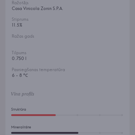
Ražotājs
Casa Vinicola Zonin S.P.A.
Stiprums
11.5%
Ražas gads
Tilpums
0.750 l
Pasniegšanas temperatūra
6 - 8 °С
Vīna profils
Struktūra
Mineralitāte