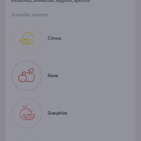
Piesātināts, aromātisks, augļains, aperitīvs
Aromātu nianses
Citrons
Ābols
Greipfrūts