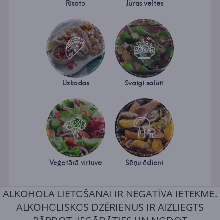
Risoto
Jūras veltes
Uzkodas
Svaigi salāti
Veģetārā virtuve
Sēņu ēdieni
ALKOHOLA LIETOŠANAI IR NEGATĪVA IETEKME.
ALKOHOLISKOS DZĒRIENUS IR AIZLIEGTS