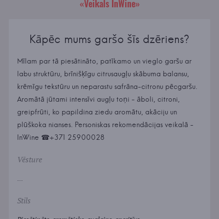
«Veikals InWine»
Kāpēc mums garšo šīs dzēriens?
Mīlam par tā piesātināto, patīkamo un vieglo garšu ar
labu struktūru, brīnišķīgu citrusaugļu skābuma balansu,
krēmīgu tekstūru un neparastu safrāna-citronu pēcgaršu.
Aromātā jūtami intensīvi augļu toņi - āboli, citroni,
greipfrūti, ko papildina ziedu aromātu, akāciju un
plūškoka nianses. Personiskas rekomendācijas veikalā -
InWine ☎+371 25900028
Vēsture
...
Stils