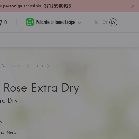
+37125900028
 personīgais vīnzinis
Palīdzība un konsultācijas
0
Ru
En
Lv
Daļēji sauss
Itālija
t Rose Extra Dry
tra Dry
ss
inot Nero