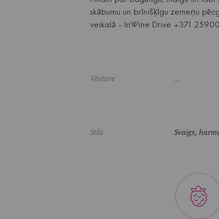
skābumu un brīnišķīgu zemeņu pēcg
veikalā - InWine Drive +371 2590
Vēsture
...
Stils
Svaigs, harmo