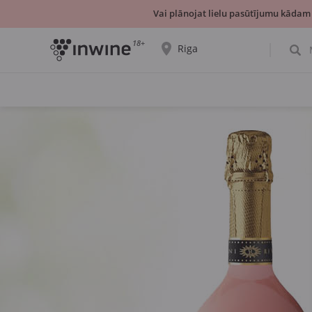
Vai plānojat lielu pasūtījumu kādam
18+
Riga
Tiks parādīta informācija par vīnu izvēli un
saņemšanu par izvēlēto pilsētu.
JĀ, TIEŠI TĀ
IZVĒLIES CITU