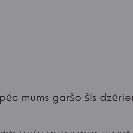
pēc mums garšo šīs dzērie
sabalansētu garšu ar burvīgiem, sulīgiem ogu toņiem, smal