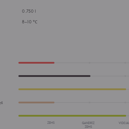
0.750 l
8–10 °С
ņš
ZEMS
GANDRĪZ
VIDĒJA
ZEMS