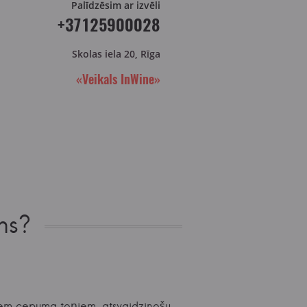
Palīdzēsim ar izvēli
+37125900028
Skolas iela 20, Rīga
«Veikals InWine»
ns?
kiem cepuma toņiem, atsvaidzinošu