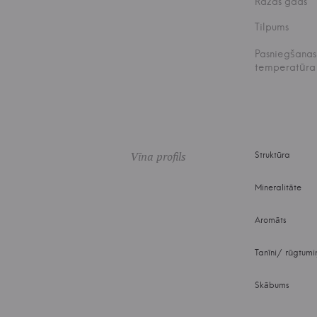
Ražas gads
Tilpums
Pasniegšanas
temperatūra
Vīna profils
Struktūra
Mineralitāte
Aromāts
Tanīni/ rūgtumi
Skābums