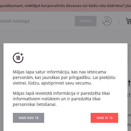
 pasākumam, meklējat korporatīvās dāvanas vai kādu retu dzērienu? Jūsu
Meklēt
Dzirkstošais
Rozā
Rivani Pinot Rose Extra Dry
Mājas lapa satur informāciju, kas nav ieteicama
personām, kas jaunākas par pilngadību. Lai piekļūtu
Rivani Pino
vietnei, lūdzu, apstipriniet savu vecumu.
Mājas lapā ievietotā informācija ir paredzēta tikai
Rivani Pinot Rose Ex
informatīviem nolūkiem un ir paredzēta tikai
personiskai lietošanai.
Artikuls
346
Veids
Rozā Daļēji sau
MAN NAV 18
MAN IR 18
Vīnogu
Pinot bianco, P
šķirne