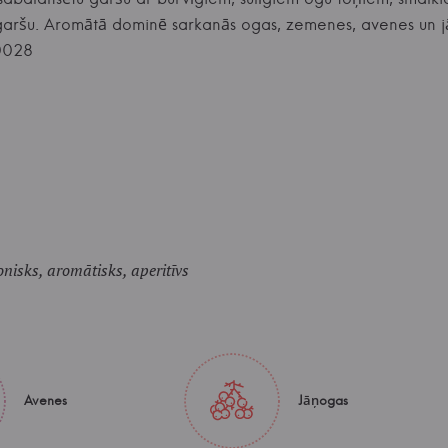
aršu. Aromātā dominē sarkanās ogas, zemenes, avenes un jā
0028
nisks, aromātisks, aperitīvs
Avenes
Jāņogas