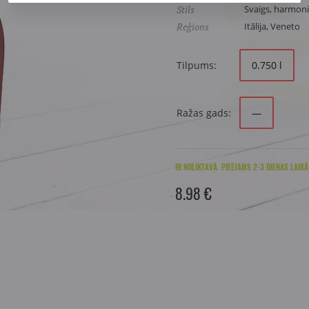
Stils
Svaigs, harmoni
Reģions
Itālija, Veneto
Tilpums:
0.750 l
Ražas gads:
—
IR NOLIKTAVĀ. PIEEJAMS 2-3 DIENAS LAIKĀ
8.98 €