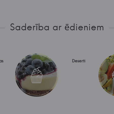
Saderība ar ēdieniem
as
Deserti