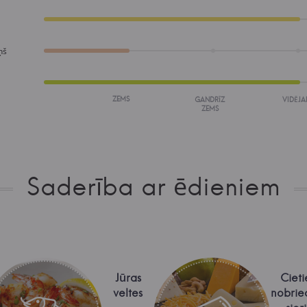
ņš
ZEMS
GANDRĪZ
VIDĒJA
ZEMS
Saderība ar ēdieniem
Jūras
Cieti
veltes
nobrie