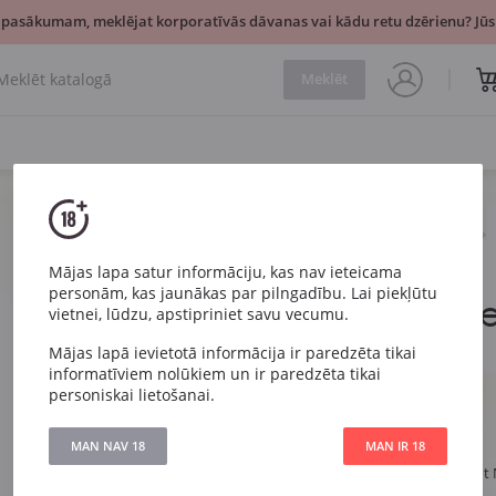
 pasākumam, meklējat korporatīvās dāvanas vai kādu retu dzērienu? Jūsu
Meklēt
Dzirkstošais
Rozā
Ferrari Rose Brut
Mājas lapa satur informāciju, kas nav ieteicama
personām, kas jaunākas par pilngadību. Lai piekļūtu
Ferrari Ros
vietnei, lūdzu, apstipriniet savu vecumu.
Mājas lapā ievietotā informācija ir paredzēta tikai
Ferrari Rose Brut
informatīviem nolūkiem un ir paredzēta tikai
personiskai lietošanai.
Artikuls
339
Veids
Rozā Sauss
MAN NAV 18
MAN IR 18
Vīnogu
Šardone, Pinot
šķirne