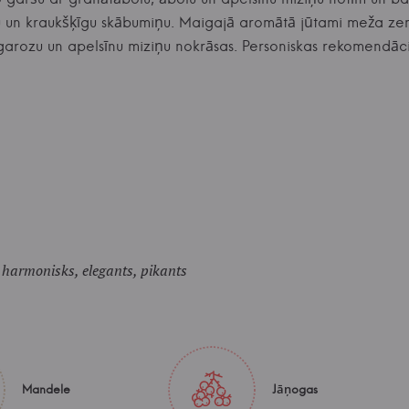
ūru un kraukšķīgu skābumiņu. Maigajā aromātā jūtami meža zem
 garozu un apelsīnu miziņu nokrāsas. Personiskas rekomendā
 harmonisks, elegants, pikants
Mandele
Jāņogas