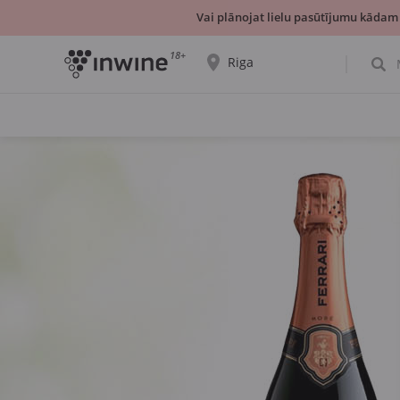
Vai plānojat lielu pasūtījumu kādam
18+
Riga
Tiks parādīta informācija par vīnu izvēli un
saņemšanu par izvēlēto pilsētu.
JĀ, TIEŠI TĀ
IZVĒLIES CITU