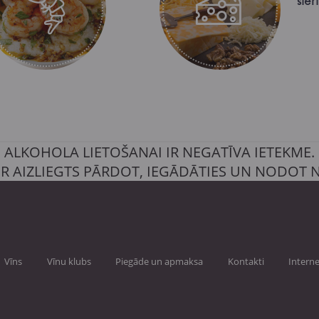
sieri
ALKOHOLA LIETOŠANAI IR NEGATĪVA IETEKME.
IR AIZLIEGTS PĀRDOT, IEGĀDĀTIES UN NODOT
Vīns
Vīnu klubs
Piegāde un apmaksa
Kontakti
Interne