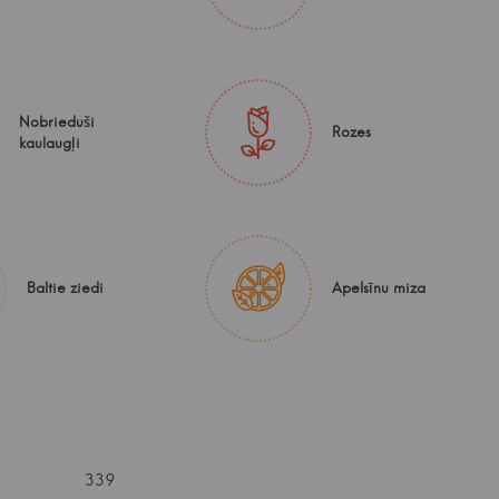
Nobrieduši
Rozes
kaulaugļi
Baltie ziedi
Apelsīnu miza
339