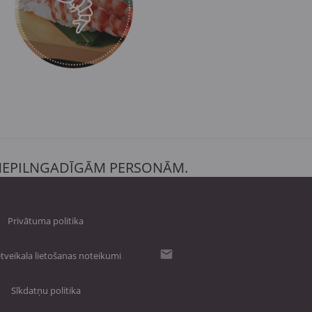
 NEPILNGADĪGĀM PERSONĀM.
Privātuma politika
tveikala lietošanas noteikumi
Sīkdatņu politika