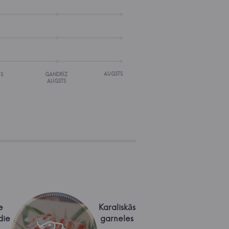
AUGSTS
IS
GANDRĪZ
AUGSTS
e
Karaliskās
die
garneles