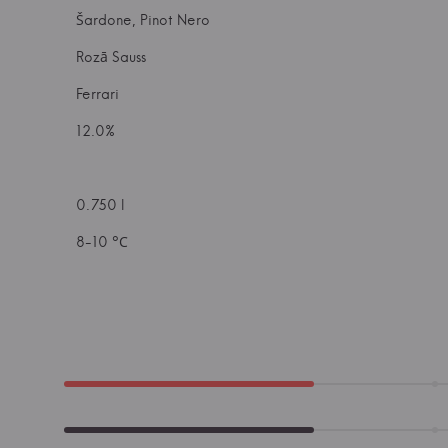
Šardone, Pinot Nero
Rozā Sauss
Ferrari
12.0%
0.750 l
8-10 °С