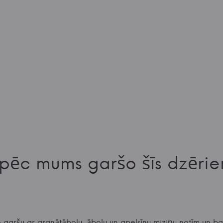
pēc mums garšo šīs dzērie
o garšu ar granātābolu, ābolu un apelsīnu miziņu notīm un b