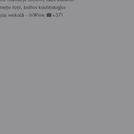
eņu toņi, baltos kauliņaugļus
cijas veikalā - InWine ☎+371