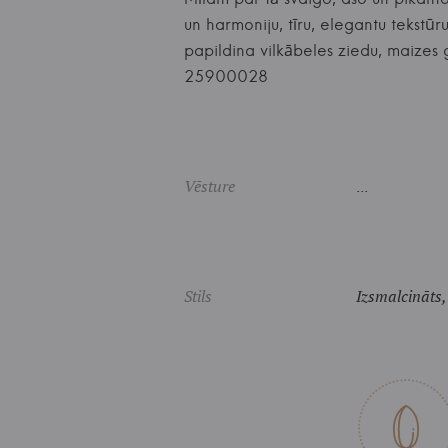
un harmoniju, tīru, elegantu tekst
papildina vilkābeles ziedu, maizes
25900028
Vēsture
...
Stils
Izsmalcināts,