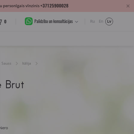
+37125900028
 personīgais vīnzinis
Palīdzība un konsultācijas
0
Ru
En
Lv
Sauss
Itālija
e Brut
 Nero