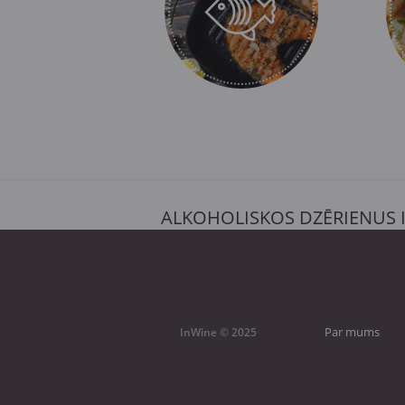
ALKOHOLISKOS DZĒRIENUS 
Par mums
InWine © 2025