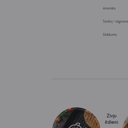
Aromāts
Tanīni/ rūgtumi
Skābums
Zivju
ēdieni