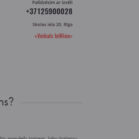
Palīdzēsim ar izvēli
+37125900028
Skolas iela 20, Rīga
«Veikals InWine»
ns?
alto mandeļu toņiem, labu balansu