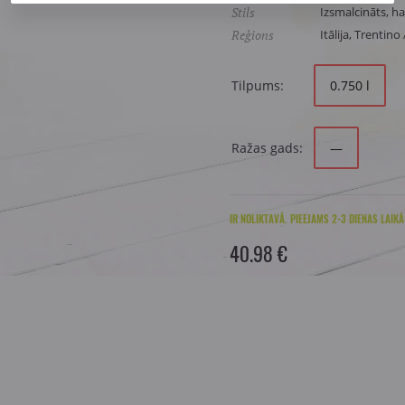
Stils
Izsmalcināts, h
Reģions
Itālija, Trentino
Tilpums:
0.750 l
Ražas gads:
—
IR NOLIKTAVĀ. PIEEJAMS 2-3 DIENAS LAIKĀ
40.98 €