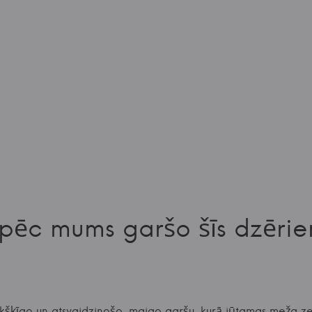
pēc mums garšo šīs dzērie
ukšķīgo un atsvaidzinošo, maigo garšu, kurā jūtamas meža 