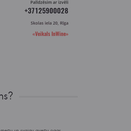
Palīdzēsim ar izvēli
+37125900028
Skolas iela 20, Rīga
«Veikals InWine»
ns?
zemeņu un svaigu aveņu ogas,