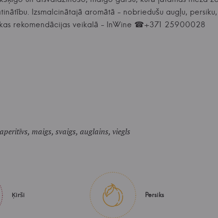
sātinātību. Izsmalcinātajā aromātā - nobriedušu augļu, persiku
niskas rekomendācijas veikalā - InWine ☎+371 25900028
peritīvs, maigs, svaigs, auglains, viegls
Ķirši
Persiks