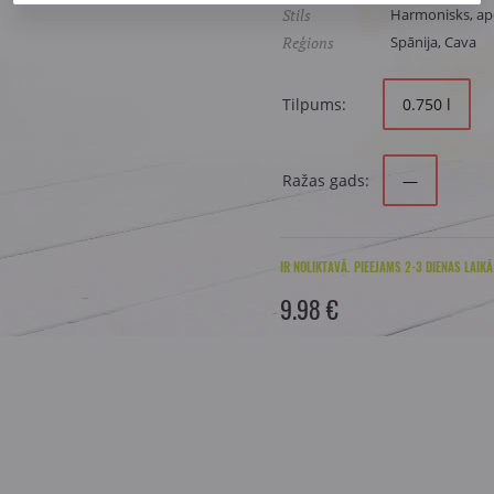
Stils
Harmonisks, aper
Reģions
Spānija, Cava
Tilpums:
0.750 l
Ražas gads:
—
IR NOLIKTAVĀ. PIEEJAMS 2-3 DIENAS LAIKĀ
9.98 €