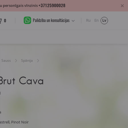
+37125900028
 personīgais vīnzinis
Palīdzība un konsultācijas
0
Ru
En
Lv
Sauss
Spānija
Brut Cava
a
a
trell, Pinot Noir