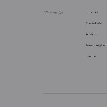
Vīna profils
Struktūra
Mineralitāte
Aromāts
Tanīni/ rūgtumi
Skābums