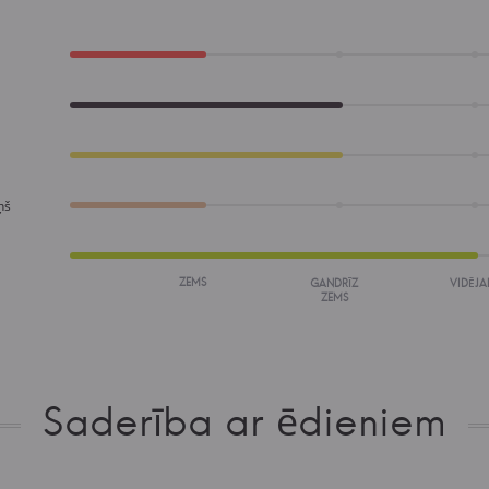
ņš
ZEMS
GANDRĪZ
VIDĒJA
ZEMS
Saderība ar ēdieniem