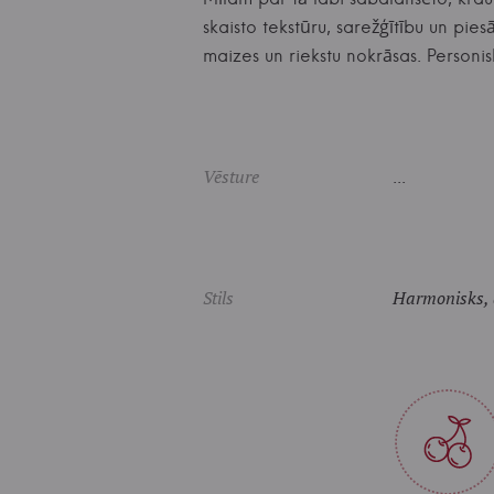
skaisto tekstūru, sarežģītību un pie
maizes un riekstu nokrāsas. Perso
Vēsture
...
Stils
Harmonisks, a