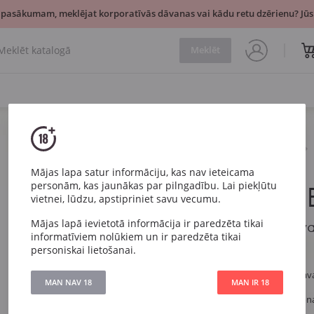
 pasākumam, meklējat korporatīvās dāvanas vai kādu retu dzērienu? Jūsu
Meklēt
Dzirkstošais
Rozā
Bach Rose Brut Cava
Mājas lapa satur informāciju, kas nav ieteicama
personām, kas jaunākas par pilngadību. Lai piekļūtu
Bach Rose 
vietnei, lūdzu, apstipriniet savu vecumu.
Mājas lapā ievietotā informācija ir paredzēta tikai
Bach Rose Brut Cav
informatīviem nolūkiem un ir paredzēta tikai
personiskai lietošanai.
Artikuls
320
Veids
Rozā Sauss Cav
MAN NAV 18
MAN IR 18
Vīnogu
Garnacha, Monas
šķirne