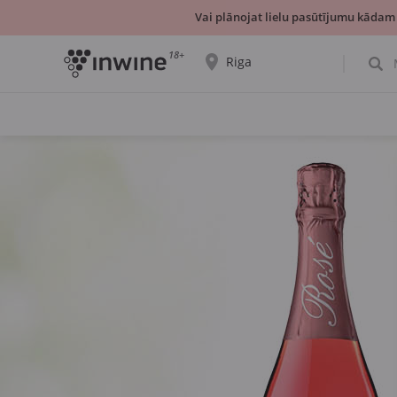
Vai plānojat lielu pasūtījumu kādam
18+
Riga
Tiks parādīta informācija par vīnu izvēli un
saņemšanu par izvēlēto pilsētu.
JĀ, TIEŠI TĀ
IZVĒLIES CITU