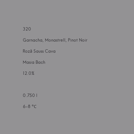
320
Garnacha, Monastrell, Pinot Noir
Rozā Sauss Cava
Masia Bach
12.0%
0.750 l
6-8 °С