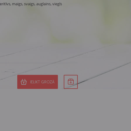
itīvs, maigs, svaigs, auglains, viegls
IELIKT GROZĀ