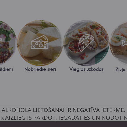
 ēdieni
Nobriedie sieri
Vieglas uzkodas
Zivju
ALKOHOLA LIETOŠANAI IR NEGATĪVA IETEKME.
IR AIZLIEGTS PĀRDOT, IEGĀDĀTIES UN NODOT