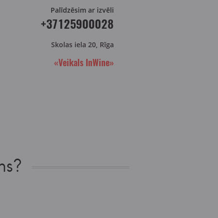
Palīdzēsim ar izvēli
+37125900028
Skolas iela 20, Rīga
«Veikals InWine»
ns?