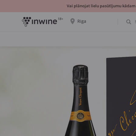
Vai plānojat lielu pasūtījumu kādam
18+
Riga
Tiks parādīta informācija par vīnu izvēli un
saņemšanu par izvēlēto pilsētu.
JĀ, TIEŠI TĀ
IZVĒLIES CITU