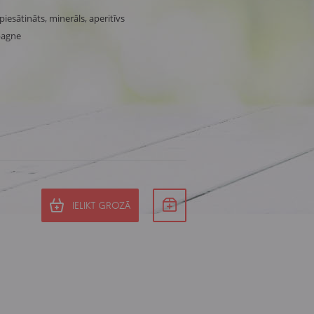
piesātināts, minerāls, aperitīvs
pagne
IELIKT GROZĀ