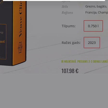
šķirne
Stils
Grezns, bagāts, 
Reģions
Francija, Cham
Tilpums:
0.750 l
Ražas gads:
2023
IR NOLIKTAVĀ. PIEEJAMS 2-3 DIENAS LAIKĀ
107.98 €