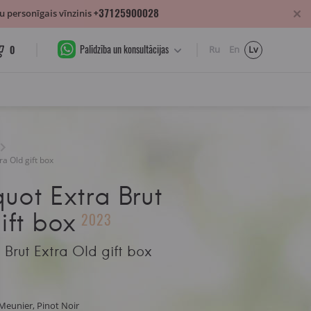
+37125900028
 personīgais vīnzinis
Palīdzība un konsultācijas
0
Ru
En
Lv
ra Old gift box
uot Extra Brut
ift box
2023
 Brut Extra Old gift box
Meunier, Pinot Noir