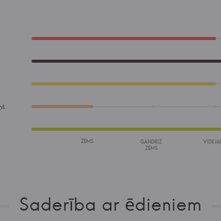
ņš
ZEMS
GANDRĪZ
VIDĒJA
ZEMS
Saderība ar ēdieniem