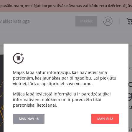
 pasākumam, meklējat korporatīvās dāvanas vai kādu retu dzērienu? Jūsu
Meklēt
Dzirkstošais
Francija
Veuve Clicquot Extra Brut Ext
Mājas lapa satur informāciju, kas nav ieteicama
personām, kas jaunākas par pilngadību. Lai piekļūtu
Veuve Clicq
vietnei, lūdzu, apstipriniet savu vecumu.
Extra Old g
Mājas lapā ievietotā informācija ir paredzēta tikai
informatīviem nolūkiem un ir paredzēta tikai
personiskai lietošanai.
Veuve Clicquot Extra
MAN NAV 18
MAN IR 18
Artikuls
306
Vīnogu
Šardone, Pinot 