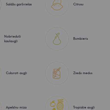
Saldās garšvielas
Citrusu
Nobrieduši
Bumbieris
kaulaugļi
Cukuroti augļi
Ziedu medus
Apelsīnu miza
Tropiskie augļi