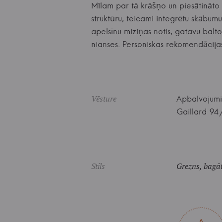
Mīlam par tā krāšņo un piesātināto ga
struktūru, teicami integrētu skābumu
apelsīnu miziņas notis, gatavu balt
nianses. Personiskas rekomendāci
Vēsture
Apbalvojumi
Gaillard 94
Stils
Grezns, bagāt