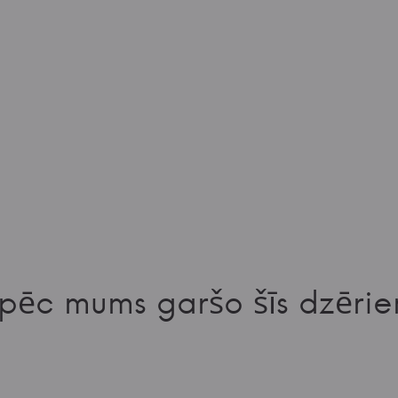
pēc mums garšo šīs dzērie