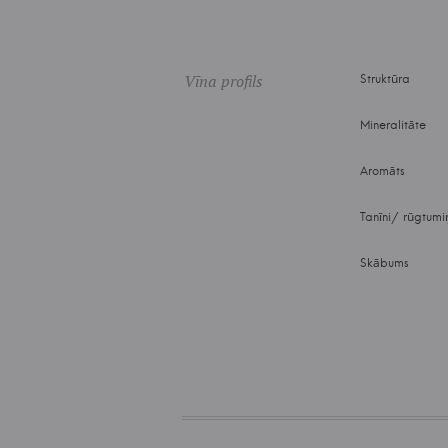
Vīna profils
Struktūra
Mineralitāte
Aromāts
Tanīni/ rūgtumi
Skābums