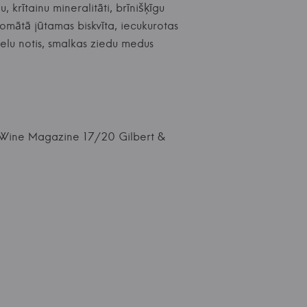
 krītainu mineralitāti, brīnišķīgu
Aromātā jūtamas biskvīta, iecukurotas
ielu notis, smalkas ziedu medus
m Wine Magazine 17/20 Gilbert &