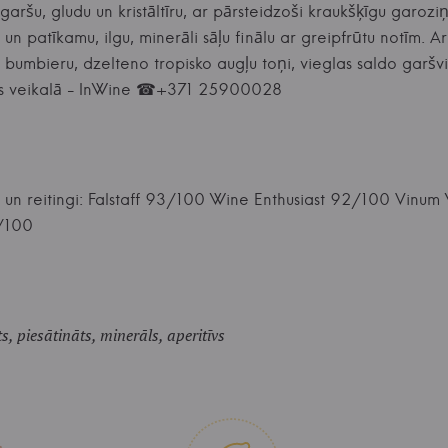
ršu, gludu un kristāltīru, ar pārsteidzoši kraukšķīgu garoziņu,
 un patīkamu, ilgu, minerāli sāļu finālu ar greipfrūtu notīm. 
o bumbieru, dzelteno tropisko augļu toņi, vieglas saldo garšv
jas veikalā - InWine ☎+371 25900028
 un reitingi: Falstaff 93/100 Wine Enthusiast 92/100 Vinu
/100
s, piesātināts, minerāls, aperitīvs