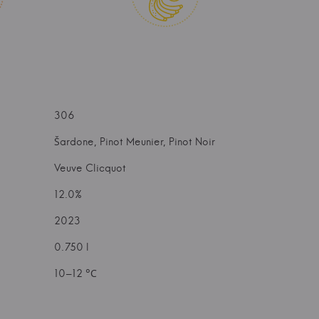
306
Šardone, Pinot Meunier, Pinot Noir
Veuve Clicquot
12.0%
2023
0.750 l
10–12 °С