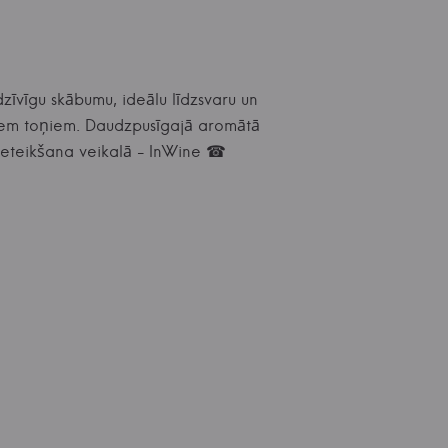
dzīvīgu skābumu, ideālu līdzsvaru un
āļiem toņiem. Daudzpusīgajā aromātā
 ieteikšana veikalā - InWine ☎