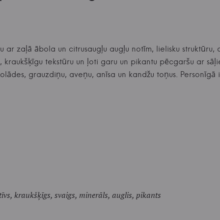
r zaļā ābola un citrusaugļu augļu notīm, lielisku struktūru, 
, kraukšķīgu tekstūru un ļoti garu un pikantu pēcgaršu ar s
okolādes, grauzdiņu, aveņu, anīsa un kandžu toņus. Personīgā
īvs, kraukšķīgs, svaigs, minerāls, auglis, pikants