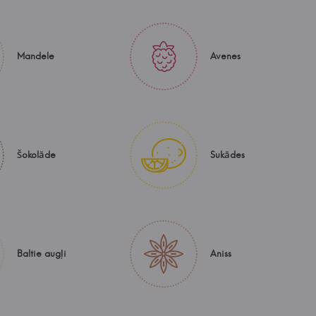
Mandele
Avenes
Šokolāde
Sukādes
Baltie augļi
Aniss