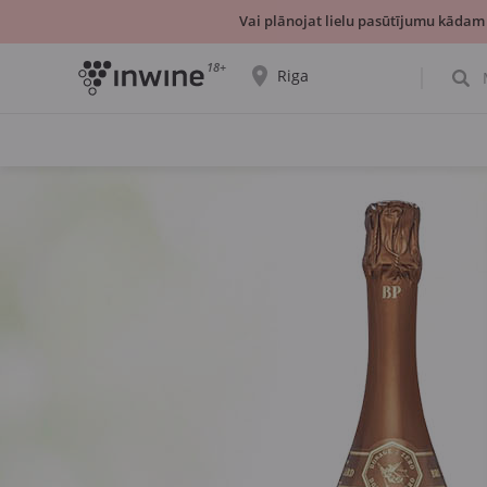
Vai plānojat lielu pasūtījumu kādam
18+
Riga
Tiks parādīta informācija par vīnu izvēli un
saņemšanu par izvēlēto pilsētu.
JĀ, TIEŠI TĀ
IZVĒLIES CITU