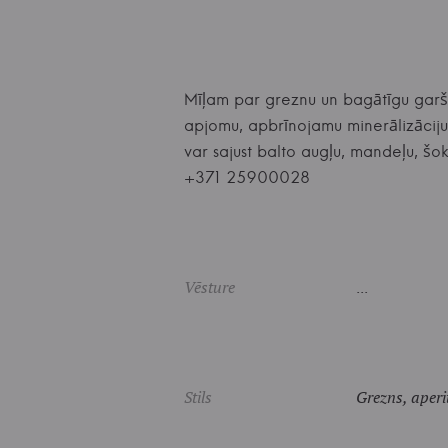
Mīļam par greznu un bagātīgu garšu a
apjomu, apbrīnojamu minerālizāciju
var sajust balto augļu, mandeļu, š
+371 25900028
Vēsture
...
Stils
Grezns, aperit