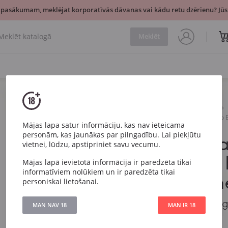
 pasākumam, meklējat korporatīvās dāvanas vai kādu retu dzērienu? Jūsu
Meklēt
Dzirkstošais
Balts
Bruno Paillard Dosage Zero
Mājas lapa satur informāciju, kas nav ieteicama
personām, kas jaunākas par pilngadību. Lai piekļūtu
Bruno Pail
vietnei, lūdzu, apstipriniet savu vecumu.
Zero Extra 
Mājas lapā ievietotā informācija ir paredzēta tikai
informatīviem nolūkiem un ir paredzēta tikai
Champagn
personiskai lietošanai.
Bruno Paillard Dosag
MAN NAV 18
MAN IR 18
Champagne AOC