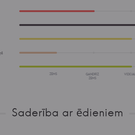
ņš
ZEMS
GANDRĪZ
VIDĒJA
ZEMS
Saderība ar ēdieniem