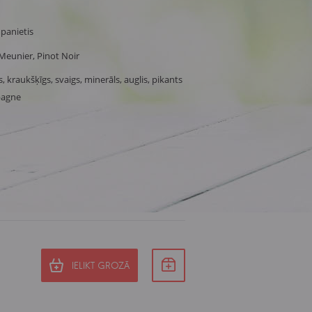
panietis
Meunier, Pinot Noir
s, kraukšķīgs, svaigs, minerāls, auglis, pikants
pagne
IELIKT GROZĀ