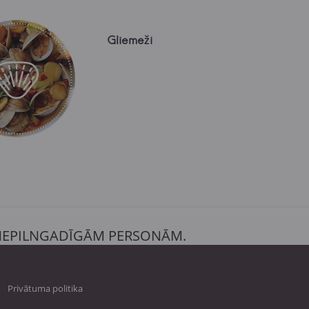
Gliemeži
 NEPILNGADĪGĀM PERSONĀM.
Privātuma politika