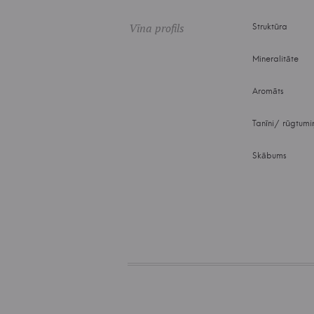
Vīna profils
Struktūra
Mineralitāte
Aromāts
Tanīni/ rūgtumi
Skābums