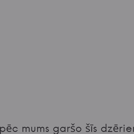
pēc mums garšo šīs dzērie