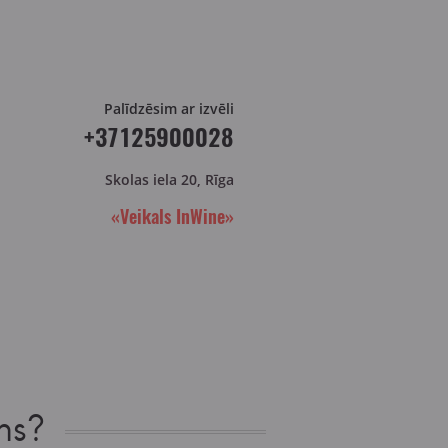
Palīdzēsim ar izvēli
+37125900028
Skolas iela 20, Rīga
«Veikals InWine»
ns?