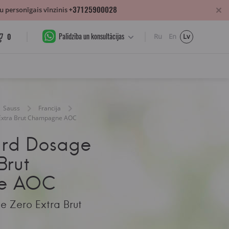
+37125900028
 personīgais vīnzinis
Palīdzība un konsultācijas
0
Ru
En
Lv
Sauss
Francija
 Extra Brut Champagne AOC
lard Dosage
Brut
e AOC
e Zero Extra Brut