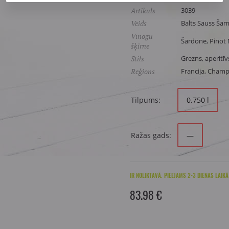
Artikuls
3039
Veids
Balts Sauss Šam
Vīnogu
Šardone, Pinot 
šķirne
Stils
Grezns, aperitīv
Reģions
Francija, Cham
Tilpums:
0.750 l
Ražas gads:
—
IR NOLIKTAVĀ. PIEEJAMS 2-3 DIENAS LAIKĀ
83.98 €