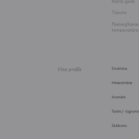
Ražas gads
Tilpums
Pasniegšanas
temperatūra
Vīna profils
Struktūra
Mineralitāte
Aromāts
Tanīni/ rūgtumi
Skābums