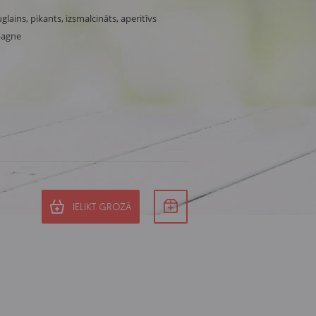
uglains, pikants, izsmalcināts, aperitīvs
pagne
IELIKT GROZĀ