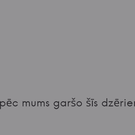
pēc mums garšo šīs dzērie