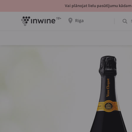
Vai plānojat lielu pasūtījumu kādam
18+
Riga
Tiks parādīta informācija par vīnu izvēli un
saņemšanu par izvēlēto pilsētu.
JĀ, TIEŠI TĀ
IZVĒLIES CITU