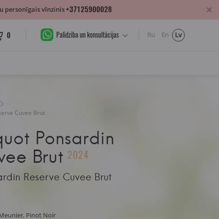
+37125900028
 personīgais vīnzinis
Palīdzība un konsultācijas
0
Ru
En
Lv
serve Cuvee Brut
quot Ponsardin
vee Brut
2024
ardin Reserve Cuvee Brut
Meunier, Pinot Noir