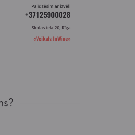
Palīdzēsim ar izvēli
+37125900028
Skolas iela 20, Rīga
«Veikals InWine»
ns?