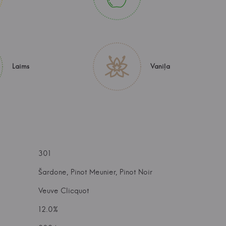
Laims
Vaniļa
301
Šardone, Pinot Meunier, Pinot Noir
Veuve Clicquot
12.0%