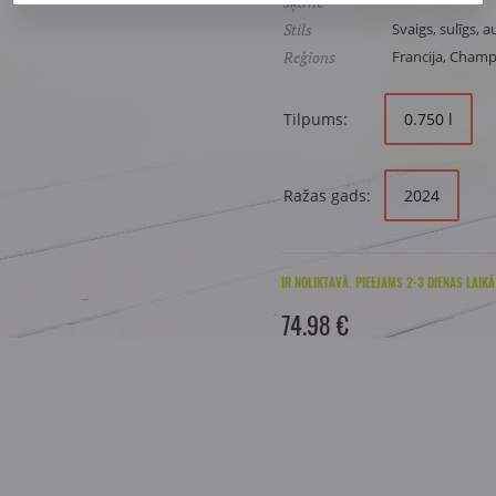
šķirne
Stils
Svaigs, sulīgs, a
Reģions
Francija, Cham
Tilpums:
0.750 l
Ražas gads:
2024
IR NOLIKTAVĀ. PIEEJAMS 2-3 DIENAS LAIKĀ
74.98 €