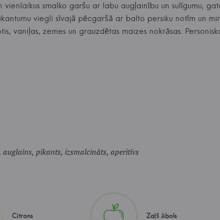
 un vienlaikus smalko garšu ar labu augļainību un sulīgumu, g
pikantumu viegli sīvajā pēcgaršā ar balto persiku notīm un 
notis, vaniļas, zemes un grauzdētas maizes nokrāsas. Personi
, auglains, pikants, izsmalcināts, aperitīvs
Citrons
Zaļš ābols