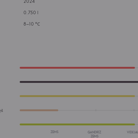
2024
0.750 l
8–10 °С
ņš
ZEMS
GANDRĪZ
VIDĒJA
ZEMS