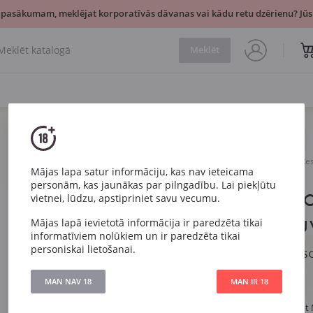
 pasākumam, meklējat korporatīvās dāvanas vai kādu retu dzērienu? Jūsu
Meklēt
Dzirkstošais
Francija
Veuve Clicquot Ponsardin Re
Mājas lapa satur informāciju, kas nav ieteicama
personām, kas jaunākas par pilngadību. Lai piekļūtu
Veuve Clic
vietnei, lūdzu, apstipriniet savu vecumu.
Reserve Cu
Mājas lapā ievietotā informācija ir paredzēta tikai
informatīviem nolūkiem un ir paredzēta tikai
personiskai lietošanai.
Veuve Clicquot Pons
MAN NAV 18
MAN IR 18
Artikuls
301
Vīnogu
Šardone, Pinot 