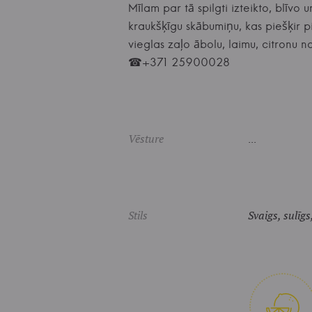
Mīlam par tā spilgti izteikto, blīvo
kraukšķīgu skābumiņu, kas piešķir 
vieglas zaļo ābolu, laimu, citronu 
☎+371 25900028
Vēsture
...
Stils
Svaigs, sulīgs