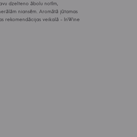
atavu dzelteno ābolu notīm,
minerālām niansēm. Aromātā jūtamas
skas rekomendācijas veikalā - InWine