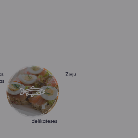
as
Zivju
as
delikateses