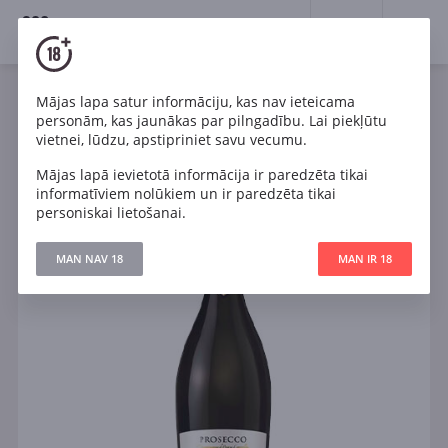
18+
0
Mājas lapa satur informāciju, kas nav ieteicama
Dzirkstošais
Balts
Sauss
Itālija
personām, kas jaunākas par pilngadību. Lai piekļūtu
I Castelli Romeo e Giulietta Prosecco DOC
vietnei, lūdzu, apstipriniet savu vecumu.
Mājas lapā ievietotā informācija ir paredzēta tikai
informatīviem nolūkiem un ir paredzēta tikai
personiskai lietošanai.
MAN NAV 18
MAN IR 18