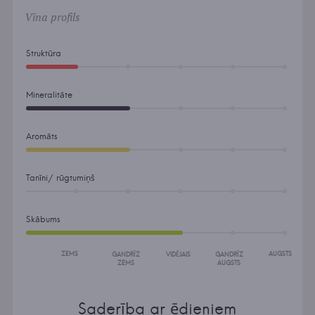
Vīna profils
Struktūra
Mineralitāte
Aromāts
Tanīni/ rūgtumiņš
Skābums
ZEMS
AUGSTS
GANDRĪZ
VIDĒJAIS
GANDRĪZ
ZEMS
AUGSTS
Saderība ar ēdieniem