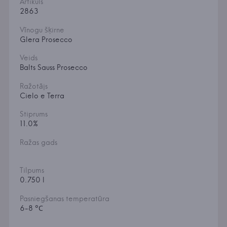
Artikuls
2863
Vīnogu šķirne
Glera Prosecco
Veids
Balts Sauss Prosecco
Ražotājs
Cielo e Terra
Stiprums
11.0%
Ražas gads
Tilpums
0.750 l
Pasniegšanas temperatūra
6-8 °С