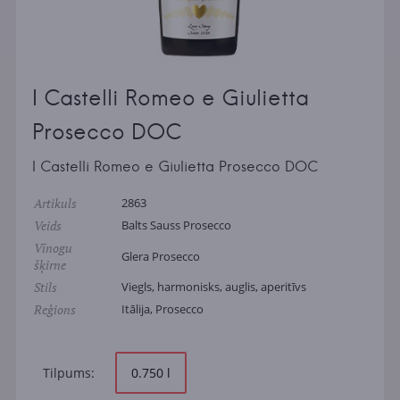
I Castelli Romeo e Giulietta
Prosecco DOC
I Castelli Romeo e Giulietta Prosecco DOC
Artikuls
2863
Veids
Balts Sauss Prosecco
Vīnogu
Glera Prosecco
šķirne
Stils
Viegls, harmonisks, auglis, aperitīvs
Reģions
Itālija, Prosecco
Tilpums:
0.750 l