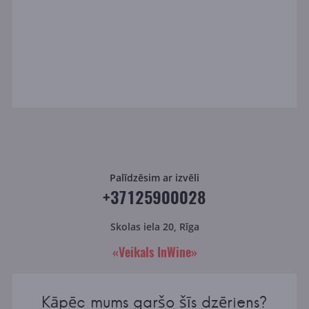
Palīdzēsim ar izvēli
+37125900028
Skolas iela 20, Rīga
«Veikals InWine»
Kāpēc mums garšo šīs dzēriens?