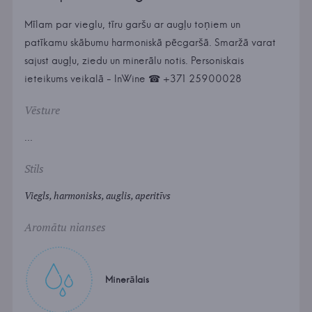
Mīlam par vieglu, tīru garšu ar augļu toņiem un
patīkamu skābumu harmoniskā pēcgaršā. Smaržā varat
sajust augļu, ziedu un minerālu notis. Personiskais
ieteikums veikalā - InWine ☎ +371 25900028
Vēsture
...
Stils
Viegls, harmonisks, auglis, aperitīvs
Aromātu nianses
Minerālais