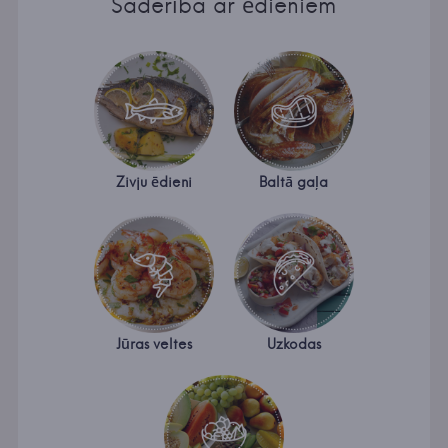
Saderība ar ēdieniem
Zivju ēdieni
Baltā gaļa
Jūras veltes
Uzkodas