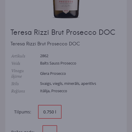
Teresa Rizzi Brut Prosecco DOC
Teresa Rizzi Brut Prosecco DOC
Artikuls
2862
Veids
Balts Sauss Prosecco
Vīnogu
Glera Prosecco
šķirne
Stils
Svaigs, viegls, minerāls, aperitīvs
Reģions
Itālija, Prosecco
Tilpums:
0.750 l