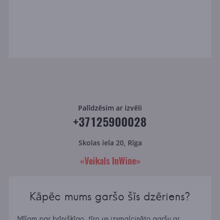
Palīdzēsim ar izvēli
+37125900028
Skolas iela 20, Rīga
«Veikals InWine»
Kāpēc mums garšo šīs dzēriens?
Mīlam par brīnišķīgo, tīro un izsmalcināto garšu ar