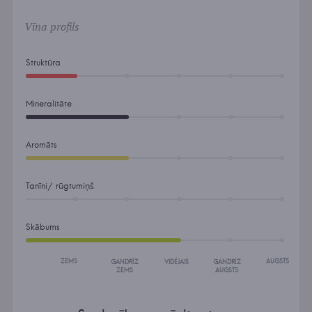
Vīna profils
Struktūra
Mineralitāte
Aromāts
Tanīni/ rūgtumiņš
Skābums
ZEMS
AUGSTS
GANDRĪZ
VIDĒJAIS
GANDRĪZ
ZEMS
AUGSTS