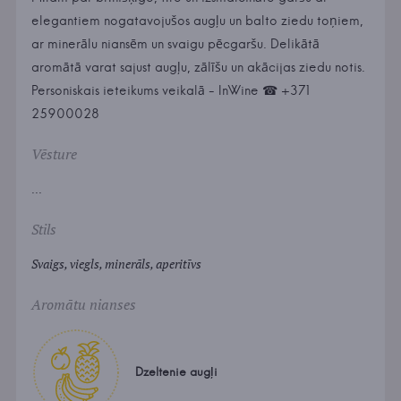
elegantiem nogatavojušos augļu un balto ziedu toņiem,
ar minerālu niansēm un svaigu pēcgaršu. Delikātā
aromātā varat sajust augļu, zālīšu un akācijas ziedu notis.
Personiskais ieteikums veikalā - InWine ☎ +371
25900028
Vēsture
...
Stils
Svaigs, viegls, minerāls, aperitīvs
Aromātu nianses
Dzeltenie augļi