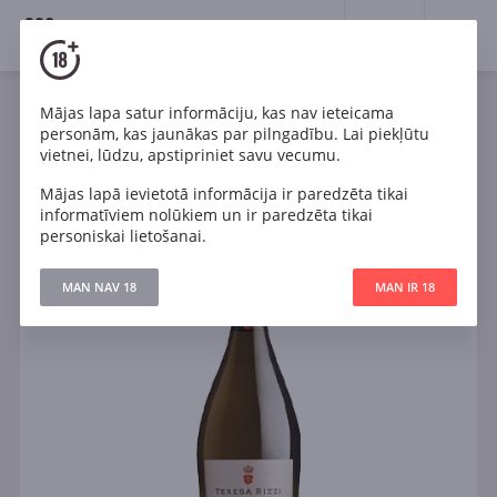
18+
0
Mājas lapa satur informāciju, kas nav ieteicama
Dzirkstošais
Balts
Sauss
Itālija
personām, kas jaunākas par pilngadību. Lai piekļūtu
Teresa Rizzi Brut Prosecco DOC
vietnei, lūdzu, apstipriniet savu vecumu.
Mājas lapā ievietotā informācija ir paredzēta tikai
informatīviem nolūkiem un ir paredzēta tikai
personiskai lietošanai.
MAN NAV 18
MAN IR 18