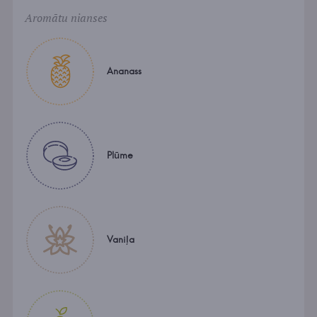
Aromātu nianses
Ananass
Plūme
Vaniļa