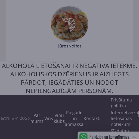
Jūras veltes
ALKOHOLA LIETOŠANAI IR NEGATĪVA IETEKME.
ALKOHOLISKOS DZĒRIENUS IR AIZLIEGTS
PĀRDOT, IEGĀDĀTIES UN NODOT
NEPILNGADĪGĀM PERSONĀM.
Privātuma
politika
Piegāde
Internetveika
Par
Vīnu
Vīns
un
Kontakti
lietošanas
InWine © 2025
mums
klubs
apmaksa
noteikumi
Sīkdatņu
Palīdzība un konsultācijas
politika