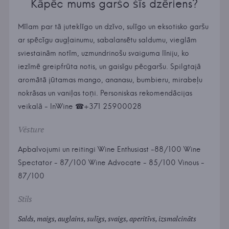
Kāpēc mums garšo šīs dzēriens?
Mīlam par tā juteklīgo un dzīvo, sulīgo un eksotisko garšu
ar spēcīgu augļainumu, sabalansētu saldumu, vieglām
sviestainām notīm, uzmundrinošu svaiguma līniju, ko
iezīmē greipfrūta notis, un gaisīgu pēcgaršu. Spilgtajā
aromātā jūtamas mango, ananasu, bumbieru, mirabeļu
nokrāsas un vaniļas toņi. Personiskas rekomendācijas
veikalā - InWine ☎+371 25900028
Vēsture
Apbalvojumi un reitingi Wine Enthusiast -88/100 Wine
Spectator - 87/100 Wine Advocate - 85/100 Vinous -
87/100
Stils
Salds, maigs, auglains, sulīgs, svaigs, aperitīvs, izsmalcināts