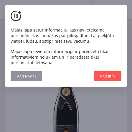
18+
0
Mājas lapa satur informāciju, kas nav ieteicama
Dzirkstošais
Francija
personām, kas jaunākas par pilngadību. Lai piekļūtu
Moet & Chandon Nectar Imperial
vietnei, lūdzu, apstipriniet savu vecumu.
Mājas lapā ievietotā informācija ir paredzēta tikai
informatīviem nolūkiem un ir paredzēta tikai
personiskai lietošanai.
MAN NAV 18
MAN IR 18