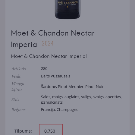
Moet & Chandon Nectar
2024
Imperial
Moet & Chandon Nectar Imperial
Artikuls
280
Veids
Balts Pussausais
Vīnogu
Šardone, Pinot Meunier, Pinot Noir
šķirne
Salds, maigs, auglains, sulīgs, svaigs, aperitīvs,
Stils
izsmalcināts
Reģions
Francija, Champagne
Tilpums:
0.750 l