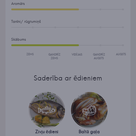
Aromāts
Tanīni/ rūgtumiņš
Skābums
ZEMS
AUGSTS
GANDRĪZ
VIDĒJAIS
GANDRĪZ
ZEMS
AUGSTS
Saderība ar ēdieniem
Zivju ēdieni
Baltā gaļa