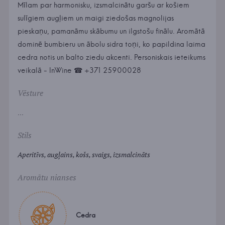
Mīlam par harmonisku, izsmalcinātu garšu ar košiem
sulīgiem augļiem un maigi ziedošas magnolijas
pieskaņu, pamanāmu skābumu un ilgstošu finālu. Aromātā
dominē bumbieru un ābolu sidra toņi, ko papildina laima
cedra notis un balto ziedu akcenti. Personiskais ieteikums
veikalā - InWine ☎ +371 25900028
Vēsture
...
Stils
Aperitīvs, augļains, košs, svaigs, izsmalcināts
Aromātu nianses
Cedra