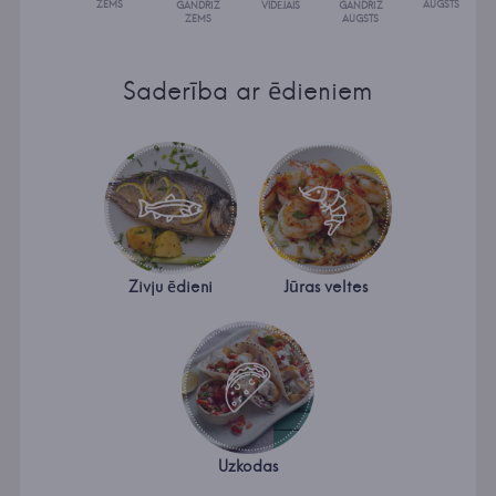
ZEMS
AUGSTS
GANDRĪZ
VIDĒJAIS
GANDRĪZ
ZEMS
AUGSTS
Saderība ar ēdieniem
Zivju ēdieni
Jūras veltes
Uzkodas