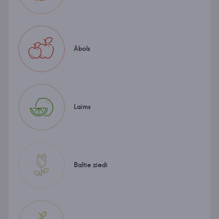
Ābols
Laims
Baltie ziedi