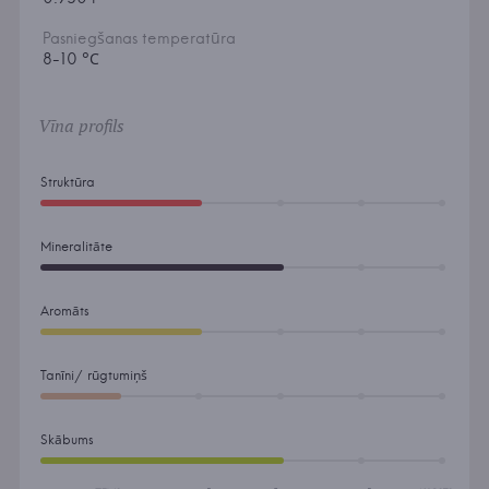
Pasniegšanas temperatūra
8-10 °С
Vīna profils
Struktūra
Mineralitāte
Aromāts
Tanīni/ rūgtumiņš
Skābums