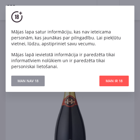
18+
0
Mājas lapa satur informāciju, kas nav ieteicama
Dzirkstošais
Francija
personām, kas jaunākas par pilngadību. Lai piekļūtu
Rene Mure Cremant d Alsace Cuvee Prestige Brut
vietnei, lūdzu, apstipriniet savu vecumu.
Mājas lapā ievietotā informācija ir paredzēta tikai
informatīviem nolūkiem un ir paredzēta tikai
personiskai lietošanai.
MAN NAV 18
MAN IR 18