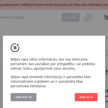
 pasākumam, meklējat korporatīvās dāvanas vai kādu retu dzērienu? Jūsu
Meklēt
Dzirkstošais
Balts
Jean Pernet Blanc de Blancs
Mājas lapa satur informāciju, kas nav ieteicama
Mesnil sur Oger 0.375l
personām, kas jaunākas par pilngadību. Lai piekļūtu
Jean Perne
vietnei, lūdzu, apstipriniet savu vecumu.
Mājas lapā ievietotā informācija ir paredzēta tikai
Blancs Brut
informatīviem nolūkiem un ir paredzēta tikai
personiskai lietošanai.
Champagne
Mesnil sur 
MAN NAV 18
MAN IR 18