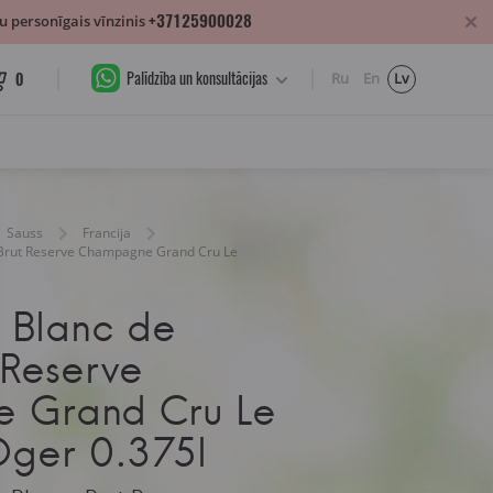
+37125900028
 personīgais vīnzinis
Palīdzība un konsultācijas
0
Ru
En
Lv
Sauss
Francija
 Brut Reserve Champagne Grand Cru Le
t Blanc de
 Reserve
 Grand Cru Le
Oger 0.375l