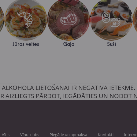
Jūras veltes
Gaļa
Suši
ALKOHOLA LIETOŠANAI IR NEGATĪVA IETEKME.
IR AIZLIEGTS PĀRDOT, IEGĀDĀTIES UN NODOT
Vīns
Vīnu klubs
Piegāde un apmaksa
Kontakti
Interne