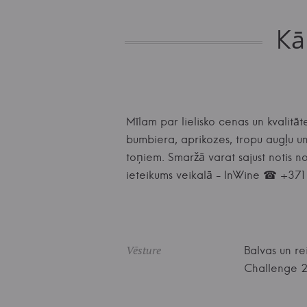
Kā
Mīlam par lielisko cenas un kvalitā
bumbiera, aprikozes, tropu augļu un 
toņiem. Smaržā varat sajust notis n
ieteikums veikalā - InWine ☎ +3
Vēsture
Balvas un r
Challenge 20