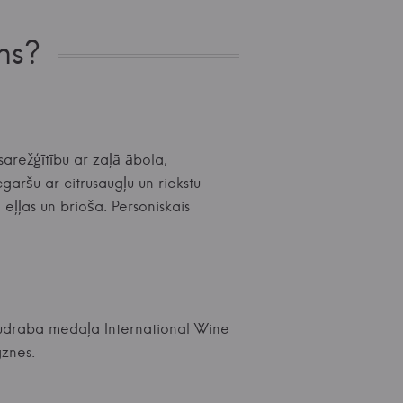
ns?
sarežģītību ar zaļā ābola,
garšu ar citrusaugļu un riekstu
eļļas un brioša. Personiskais
Sudraba medaļa International Wine
gznes.