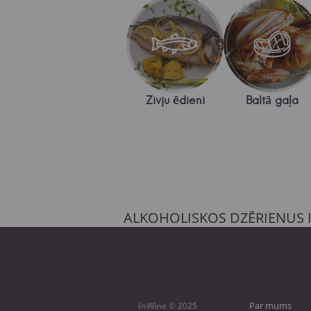
Zivju ēdieni
Baltā gaļa
ALKOHOLISKOS DZĒRIENUS 
Par mums
InWine © 2025