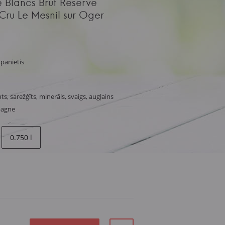
 Blancs Brut Reserve
u Le Mesnil sur Oger
panietis
ts, sarežģīts, minerāls, svaigs, augļains
pagne
0.750 l