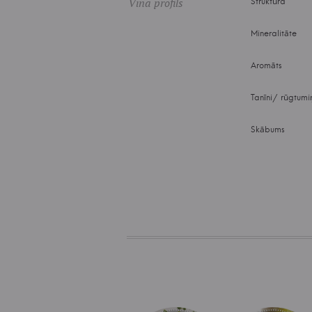
Vīna profils
Struktūra
Mineralitāte
Aromāts
Tanīni/ rūgtumi
Skābums