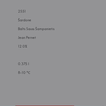
2551
Šardone
Balts Sauss Šampanietis
Jean Pernet
12.0%
0.375 l
8-10 °С