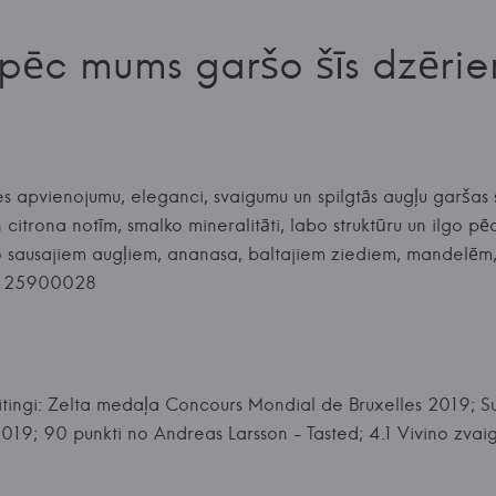
pēc mums garšo šīs dzērie
tes apvienojumu, eleganci, svaigumu un spilgtās augļu garšas 
citrona notīm, smalko mineralitāti, labo struktūru un ilgo pēc
o sausajiem augļiem, ananasa, baltajiem ziediem, mandelēm, 
71 25900028
eitingi: Zelta medaļa Concours Mondial de Bruxelles 2019; 
19; 90 punkti no Andreas Larsson - Tasted; 4.1 Vivino zvai