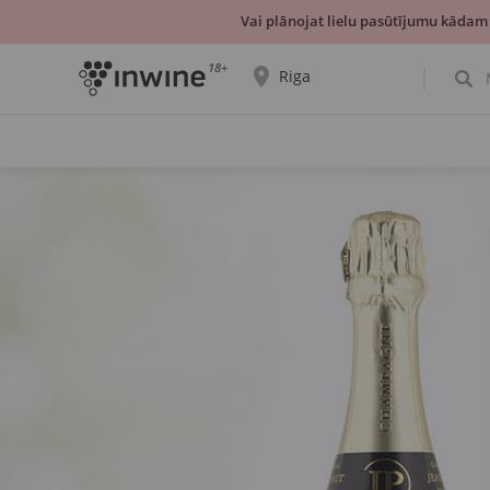
Vai plānojat lielu pasūtījumu kādam
18+
Riga
Tiks parādīta informācija par vīnu izvēli un
saņemšanu par izvēlēto pilsētu.
JĀ, TIEŠI TĀ
IZVĒLIES CITU