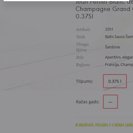
Jean Pernet Blanc de
Champagne Grand Cr
0.375l
Artikuls
2551
Veids
Balts Sauss Šam
Vīnogu
Šardone
šķirne
Stils
Aperitīvs, elegan
Reģions
Francija, Cham
Tilpums:
0.375 l
Ražas gads:
—
IR NOLIKTAVĀ. PIEEJAMS 2-3 DIENAS LAIKĀ