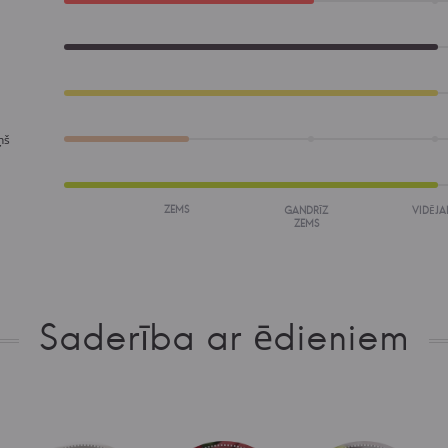
ņš
ZEMS
GANDRĪZ
VIDĒJA
ZEMS
Saderība ar ēdieniem