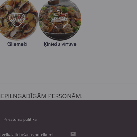
Gliemeži
Ķīniešu virtuve
 NEPILNGADĪGĀM PERSONĀM.
Privātuma politika
tveikala lietošanas noteikumi