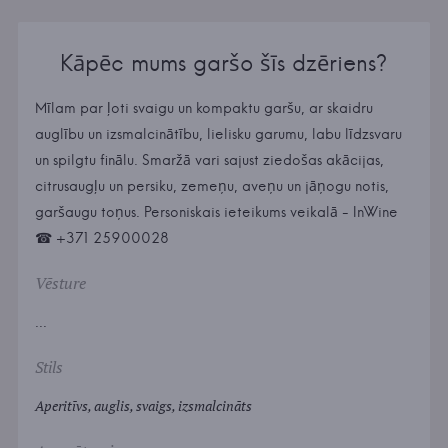
Kāpēc mums garšo šīs dzēriens?
Mīlam par ļoti svaigu un kompaktu garšu, ar skaidru
auglību un izsmalcinātību, lielisku garumu, labu līdzsvaru
un spilgtu finālu. Smaržā vari sajust ziedošas akācijas,
citrusaugļu un persiku, zemeņu, aveņu un jāņogu notis,
garšaugu toņus. Personiskais ieteikums veikalā - InWine
☎ +371 25900028
Vēsture
...
Stils
Aperitīvs, auglis, svaigs, izsmalcināts