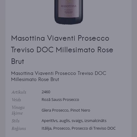
Masottina Viaventi Prosecco
Treviso DOC Millesimato Rose
Brut
Masottina Viaventi Prosecco Treviso DOC
Millesimato Rose Brut
Artikuls
2460
Veids
Rozā Sauss Prosecco
Vīnogu
Glera Prosecco, Pinot Nero
šķirne
Stils
Aperitīvs, auglis, svaigs, izsmalcināts
Reģions
Itālija, Prosecco, Prosecco di Treviso DOC