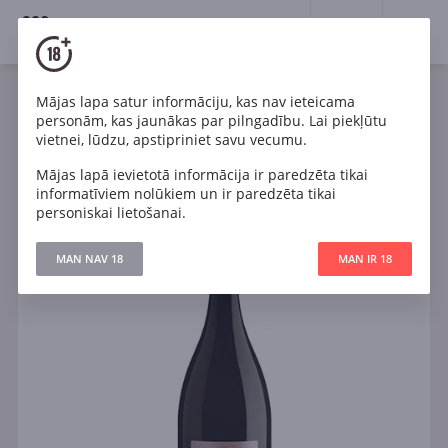
18+
0
Mājas lapa satur informāciju, kas nav ieteicama
Dzirkstošais
Rozā
Sauss
Itālija
personām, kas jaunākas par pilngadību. Lai piekļūtu
Masottina Viaventi Prosecco Treviso DOC Millesimato
vietnei, lūdzu, apstipriniet savu vecumu.
Rose Brut
Mājas lapā ievietotā informācija ir paredzēta tikai
informatīviem nolūkiem un ir paredzēta tikai
personiskai lietošanai.
MAN NAV 18
MAN IR 18