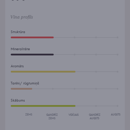
Vīna profils
Struktūra
Mineralitāte
Aromāts
Tanīni/ rūgtumiņš
Skābums
ZEMS
AUGSTS
GANDRĪZ
VIDĒJAIS
GANDRĪZ
ZEMS
AUGSTS