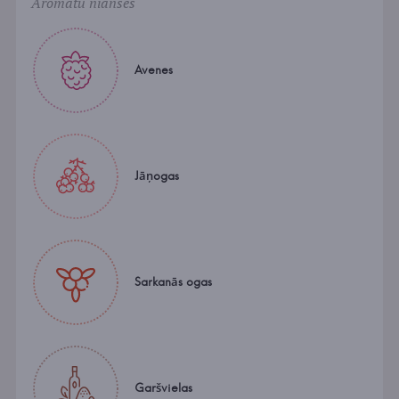
Aromātu nianses
Avenes
Jāņogas
Sarkanās ogas
Garšvielas