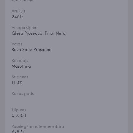
Artikuls
2460
Vīnogu šķirne
Glera Prosecco, Pinot Nero
Veids
Rozā Sauss Prosecco
Ražotājs
Masottina
Stiprums
11.0%
Ražas gads
Tilpums
0.750 l
Pasniegšanas temperatūra
6-8 °С