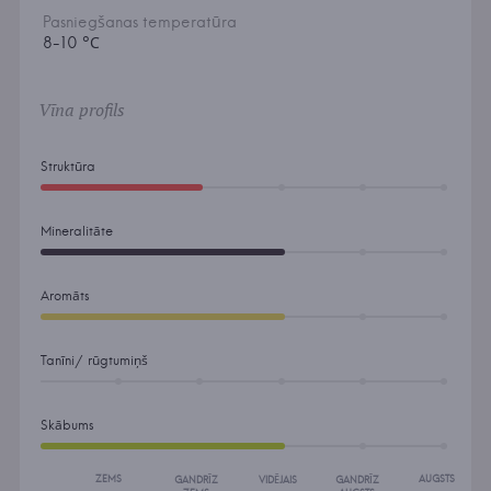
Pasniegšanas temperatūra
8-10 °С
Vīna profils
Struktūra
Mineralitāte
Aromāts
Tanīni/ rūgtumiņš
Skābums
ZEMS
AUGSTS
GANDRĪZ
VIDĒJAIS
GANDRĪZ