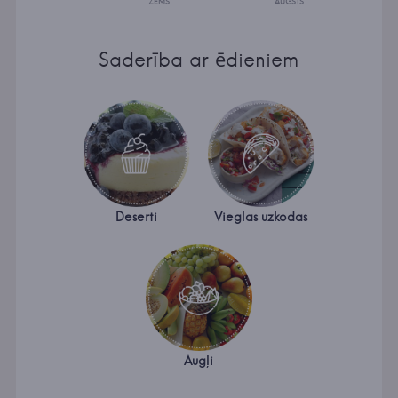
ZEMS
AUGSTS
Saderība ar ēdieniem
Deserti
Vieglas uzkodas
Augļi