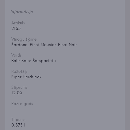
Informācija
Artikuls
2153
Vīnogu šķirne
Šardone, Pinot Meunier, Pinot Noir
Veids
Balts Sauss Šampanietis
Ražotājs
Piper Heidsieck
Stiprums
12.0%
Ražas gads
Tilpums
0.375 l