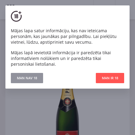
18+
0
Mājas lapa satur informāciju, kas nav ieteicama
Dzirkstošais
Balts
Sauss
Francija
personām, kas jaunākas par pilngadību. Lai piekļūtu
Piper Heidsieck Cuve Brut Champagne AOC 0.375l
vietnei, lūdzu, apstipriniet savu vecumu.
Mājas lapā ievietotā informācija ir paredzēta tikai
informatīviem nolūkiem un ir paredzēta tikai
personiskai lietošanai.
MAN NAV 18
MAN IR 18