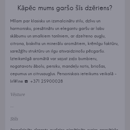
Kāpēc mums garšo šīs dzēriens?
Mīlam par klasisku un izsmalcinātu stilu, dzīvu un
harmonisku, piesātinātu un elegantu garšu ar labu
skābumu un smalkiem tanīniem, ar dzelteno augļu,
citrona, biskvīta un minerālu aromātiem, krēmīgu faktūru,
sarežģītu struktūru un ilgu atsvaidzinošu pēcgaršu.
Izteiksmīgā aromātā var sajust zaļo bumbieru,
nogatavotu ābolu, persiku, mandeļu notis, briošas,
cepumus un citrusaugļus. Personiskais ieteikums veikalā -
InWine ☎️ ️ +371 25900028
Vēsture
...
Stils
Izsmalcināts, elegants, augļains, piesātināts, svaigs, aromātisks