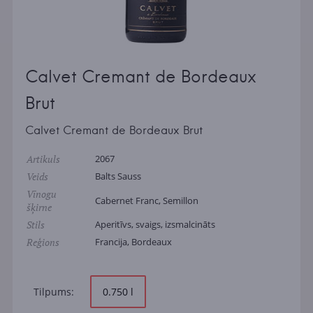
Calvet Cremant de Bordeaux
Brut
Calvet Cremant de Bordeaux Brut
Artikuls
2067
Veids
Balts Sauss
Vīnogu
Cabernet Franc, Semillon
šķirne
Stils
Aperitīvs, svaigs, izsmalcināts
Reģions
Francija, Bordeaux
Tilpums:
0.750 l