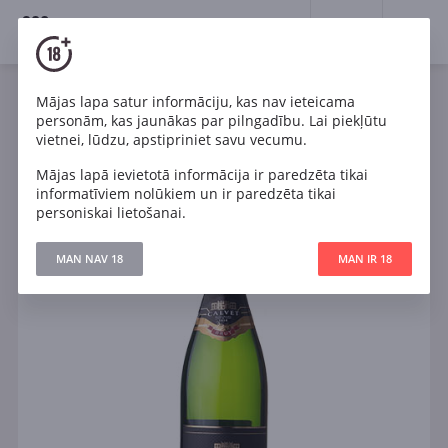
18+
0
Mājas lapa satur informāciju, kas nav ieteicama
Dzirkstošais
Balts
Sauss
Francija
personām, kas jaunākas par pilngadību. Lai piekļūtu
Calvet Cremant de Bordeaux Brut
vietnei, lūdzu, apstipriniet savu vecumu.
Mājas lapā ievietotā informācija ir paredzēta tikai
informatīviem nolūkiem un ir paredzēta tikai
personiskai lietošanai.
MAN NAV 18
MAN IR 18