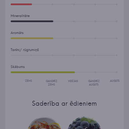
Mineralitāte
Aromāts
Tanīni/ rūgtumiņš
Skābums
ZEMS
AUGSTS
GANDRĪZ
VIDĒJAIS
GANDRĪZ
ZEMS
AUGSTS
Saderība ar ēdieniem