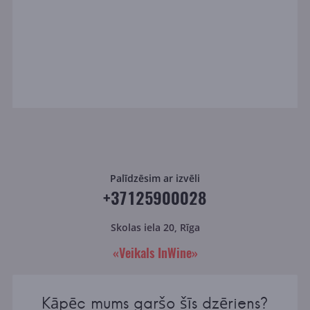
Palīdzēsim ar izvēli
+37125900028
Skolas iela 20, Rīga
«Veikals InWine»
Kāpēc mums garšo šīs dzēriens?