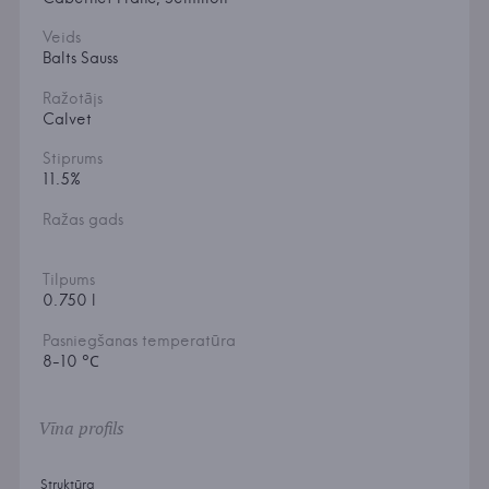
Veids
Balts Sauss
Ražotājs
Calvet
Stiprums
11.5%
Ražas gads
Tilpums
0.750 l
Pasniegšanas temperatūra
8-10 °С
Vīna profils
Struktūra