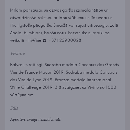
Mīlam par sausas un dzīvas garšas izsmalcinātību un
atsvaidzinošo raksturu ar labu skābumu un līdzsvaru un
tīru ilgstošu pēcgaršu. Smaržā var sajust citrusaugļu, zaļā
ābola, bumbieru, briošu notis. Personiskais ieteikums
veikalā - InWine ☎️ ️ +371 25900028
Vēsture
Balvas un reitingi: Sudraba medaļa Concours des Grands
Vins de France Macon 2019; Sudraba medaļa Concours
des Vins de Lyon 2019; Bronzas medaļa International
Wine Challenge 2019; 3.8 zvaigznes uz Vivino no 1000
vērtējumiem.
Stils
Aperitīvs, svaigs, izsmalcināts