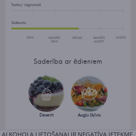
Tanīni/ rūgtumiņš
Skābums
ZEMS
AUGSTS
GANDRĪZ
VIDĒJAIS
GANDRĪZ
ZEMS
AUGSTS
Saderība ar ēdieniem
Deserti
Augļu šķīvis
ALKOHOLA LIETOŠANAI IR NEGATĪVA IETEKME.