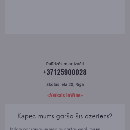
Palīdzēsim ar izvēli
+37125900028
Skolas iela 20, Rīga
«Veikals InWine»
Kāpēc mums garšo šīs dzēriens?
Mīlam par sausas un vieglas garšas vieglumu un