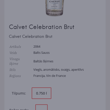
Calvet Celebration Brut
Calvet Celebration Brut
Artikuls
2064
Veids
Balts Sauss
Vīnogu
Baltās šķirnes
šķirne
Stils
Viegls, aromātisks, svaigs, aperitīvs
Reģions
Francija, Vin de France
Tilpums:
0.750 l