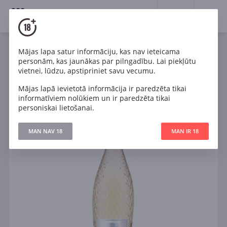
18+
0
Mājas lapa satur informāciju, kas nav ieteicama
Dzirkstošais
Balts
Sauss
Francija
personām, kas jaunākas par pilngadību. Lai piekļūtu
Calvet Celebration Brut
vietnei, lūdzu, apstipriniet savu vecumu.
Mājas lapā ievietotā informācija ir paredzēta tikai
informatīviem nolūkiem un ir paredzēta tikai
personiskai lietošanai.
MAN NAV 18
MAN IR 18