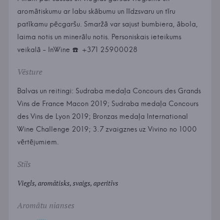
aromātiskumu ar labu skābumu un līdzsvaru un tīru
patīkamu pēcgaršu. Smaržā var sajust bumbiera, ābola,
laima notis un minerālu notis. Personiskais ieteikums
veikalā - InWine ☎️ ️ +371 25900028
Vēsture
Balvas un reitingi: Sudraba medaļa Concours des Grands
Vins de France Macon 2019; Sudraba medaļa Concours
des Vins de Lyon 2019; Bronzas medaļa International
Wine Challenge 2019; 3.7 zvaigznes uz Vivino no 1000
vērtējumiem.
Stils
Viegls, aromātisks, svaigs, aperitīvs
Aromātu nianses