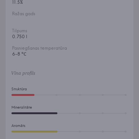
11.5%
Ražas gads
Tilpums
0.750 l
Pasniegšanas temperatūra
6-8 °С
Vīna profils
Struktūra
Mineralitāte
Aromāts