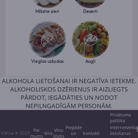
Mīkstie sieri
Deserti
Vieglas uzkodas
Augļi
ALKOHOLA LIETOŠANAI IR NEGATĪVA IETEKME.
ALKOHOLISKOS DZĒRIENUS IR AIZLIEGTS
PĀRDOT, IEGĀDĀTIES UN NODOT
NEPILNGADĪGĀM PERSONĀM.
Privātuma
politika
Piegāde
Internetveika
Par
Vīnu
Vīns
un
Kontakti
lietošanas
InWine © 2025
mums
klubs