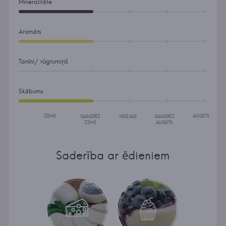
Mineralitāte
Aromāts
Tanīni/ rūgtumiņš
Skābums
ZEMS
AUGSTS
GANDRĪZ
VIDĒJAIS
GANDRĪZ
ZEMS
AUGSTS
Saderība ar ēdieniem