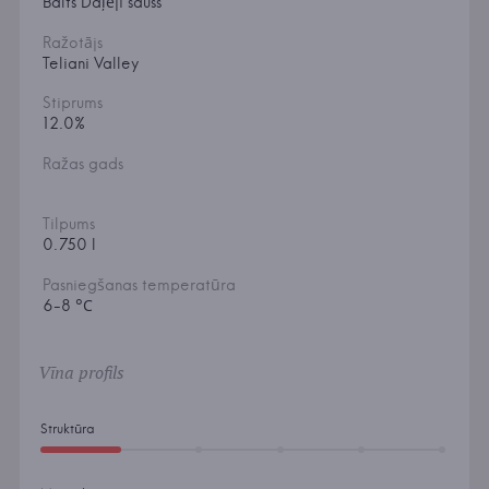
Balts Daļēji sauss
Ražotājs
Teliani Valley
Stiprums
12.0%
Ražas gads
Tilpums
0.750 l
Pasniegšanas temperatūra
6-8 °С
Vīna profils
Struktūra