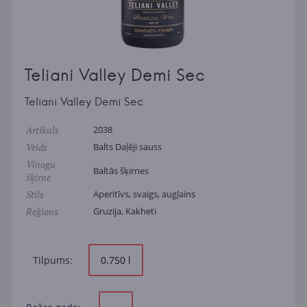
Teliani Valley Demi Sec
Teliani Valley Demi Sec
Artikuls
2038
Veids
Balts Daļēji sauss
Vīnogu
Baltās šķirnes
šķirne
Stils
Aperitīvs, svaigs, augļains
Reģions
Gruzija, Kakheti
Tilpums:
0.750 l