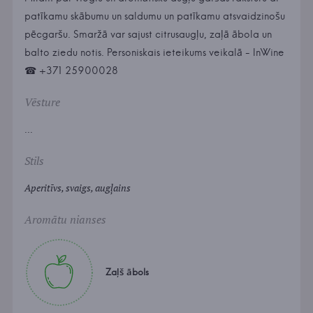
patīkamu skābumu un saldumu un patīkamu atsvaidzinošu
pēcgaršu. Smaržā var sajust citrusaugļu, zaļā ābola un
balto ziedu notis. Personiskais ieteikums veikalā - InWine
☎ +371 25900028
Vēsture
...
Stils
Aperitīvs, svaigs, augļains
Aromātu nianses
Zaļš ābols