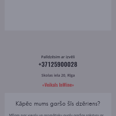
Palīdzēsim ar izvēli
+37125900028
Skolas iela 20, Rīga
«Veikals InWine»
Kāpēc mums garšo šīs dzēriens?
Mīlam par vieglu un aromātisku augļu garšas raksturu ar