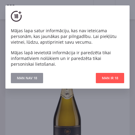
18+
0
Mājas lapa satur informāciju, kas nav ieteicama
Dzirkstošais
Balts
Daļēji sauss
Gruzija
personām, kas jaunākas par pilngadību. Lai piekļūtu
Teliani Valley Demi Sec
vietnei, lūdzu, apstipriniet savu vecumu.
Mājas lapā ievietotā informācija ir paredzēta tikai
informatīviem nolūkiem un ir paredzēta tikai
personiskai lietošanai.
MAN NAV 18
MAN IR 18