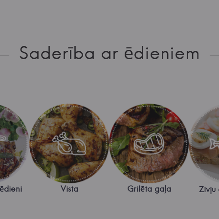
Saderība ar ēdieniem
 ēdieni
Vista
Grilēta gaļa
Zivju