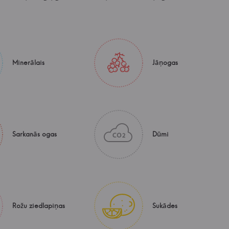
Minerālais
Jāņogas
Sarkanās ogas
Dūmi
Rožu ziedlapiņas
Sukādes