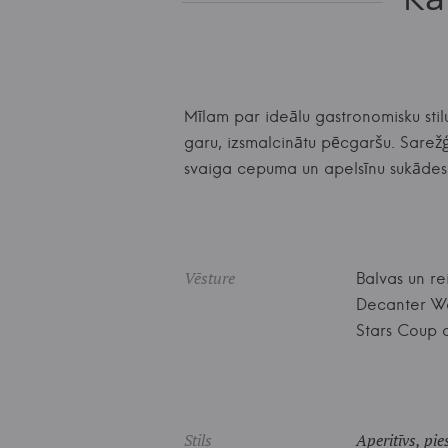
Mīlam par ideālu gastronomisku stilu
garu, izsmalcinātu pēcgaršu. Sarežģī
svaiga cepuma un apelsīnu sukādes
Vēsture
Balvas un r
Decanter Wo
Stars Coup 
Stils
Aperitīvs, pi