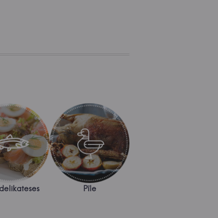
 delikateses
Pīle