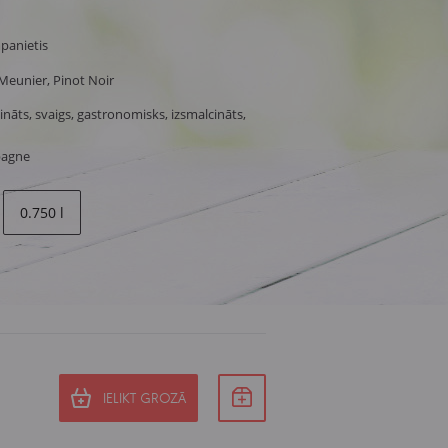
panietis
Meunier, Pinot Noir
tināts, svaigs, gastronomisks, izsmalcināts,
pagne
0.750 l
IELIKT GROZĀ