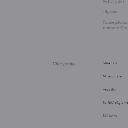
Ražas gads
Tilpums
Pasniegšanas
temperatūra
Vīna profils
Struktūra
Mineralitāte
Aromāts
Tanīni/ rūgtumi
Skābums