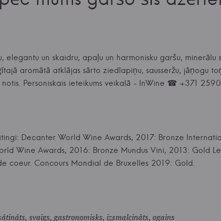
, elegantu un skaidru, apaļu un harmonisku garšu, minerālu sar
tajā aromātā atklājas sārto ziedlapiņu, sausseržu, jāņogu toņ
 notis. Personiskais ieteikums veikalā - InWine ☎ +371 25
eitingi: Decanter World Wine Awards, 2017: Bronze Internat
rld Wine Awards, 2016: Bronze Mundus Vini, 2013: Gold Le
de coeur. Concours Mondial de Bruxelles 2019: Gold.
esātināts, svaigs, gastronomisks, izsmalcināts, ogains