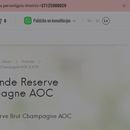
+37125900028
 personīgais vīnzinis
Palīdzība un konsultācijas
0
Ru
En
Lv
Sauss
Francija
t Champagne AOC 0.375l
nde Reserve
pagne AOC
erve Brut Champagne AOC