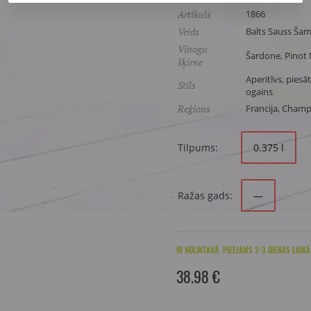
Artikuls
1866
Veids
Balts Sauss Šam
Vīnogu
Šardone, Pinot 
šķirne
Aperitīvs, piesā
Stils
ogains
Reģions
Francija, Cham
Tilpums:
0.375 l
Ražas gads:
—
IR NOLIKTAVĀ. PIEEJAMS 2-3 DIENAS LAIKĀ
38.98 €