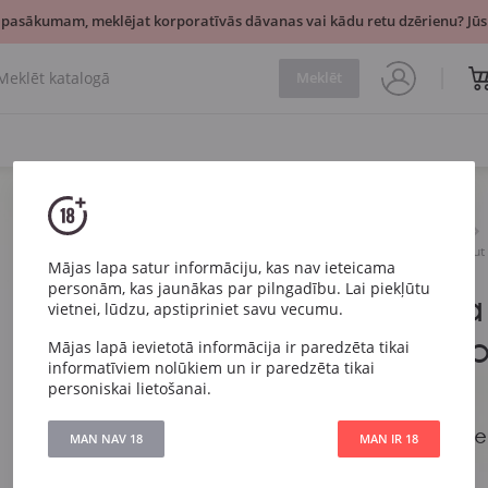
 pasākumam, meklējat korporatīvās dāvanas vai kādu retu dzērienu? Jūsu
Meklēt
Dzirkstošais
Balts
Gosset Grande Reserve Bru
Mājas lapa satur informāciju, kas nav ieteicama
personām, kas jaunākas par pilngadību. Lai piekļūtu
Gosset Gra
vietnei, lūdzu, apstipriniet savu vecumu.
Brut Cham
Mājas lapā ievietotā informācija ir paredzēta tikai
informatīviem nolūkiem un ir paredzēta tikai
0.375l
personiskai lietošanai.
Gosset Grande Res
MAN NAV 18
MAN IR 18
0.375l