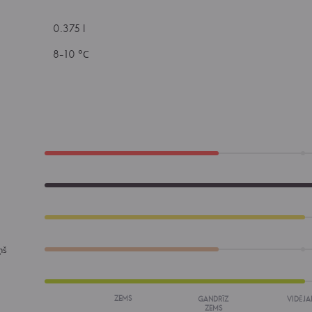
0.375 l
8-10 °С
ņš
ZEMS
GANDRĪZ
VIDĒJA
ZEMS