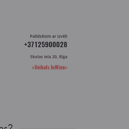
Palīdzēsim ar izvēli
+37125900028
Skolas iela 20, Rīga
«Veikals InWine»
ns?