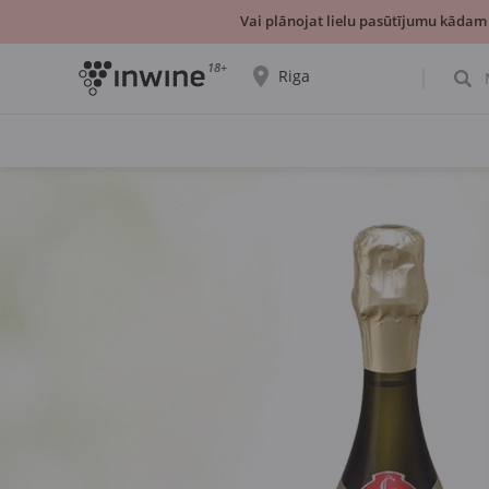
Vai plānojat lielu pasūtījumu kādam
18+
Riga
Tiks parādīta informācija par vīnu izvēli un
saņemšanu par izvēlēto pilsētu.
JĀ, TIEŠI TĀ
IZVĒLIES CITU