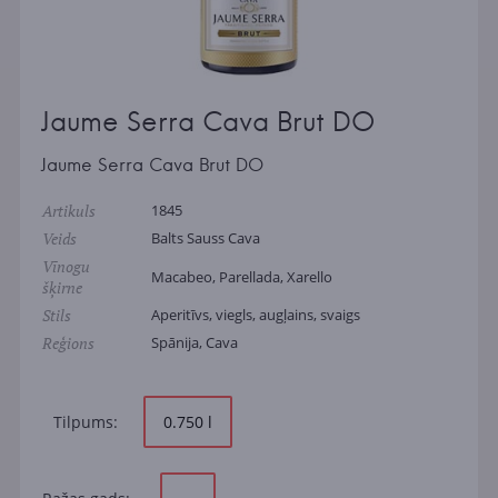
Jaume Serra Cava Brut DO
Jaume Serra Cava Brut DO
Artikuls
1845
Veids
Balts Sauss Cava
Vīnogu
Macabeo, Parellada, Xarello
šķirne
Stils
Aperitīvs, viegls, augļains, svaigs
Reģions
Spānija, Cava
Tilpums:
0.750 l