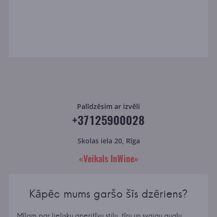
Palīdzēsim ar izvēli
+37125900028
Skolas iela 20, Rīga
«Veikals InWine»
Kāpēc mums garšo šīs dzēriens?
Mīlam par lielisku aperitīvu stilu, tīru un svaigu augļu