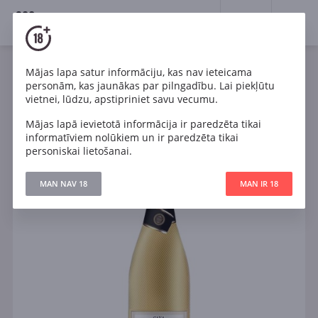
18+
0
Mājas lapa satur informāciju, kas nav ieteicama
Dzirkstošais
Balts
Sauss
Spānija
personām, kas jaunākas par pilngadību. Lai piekļūtu
Jaume Serra Cava Brut DO
vietnei, lūdzu, apstipriniet savu vecumu.
Mājas lapā ievietotā informācija ir paredzēta tikai
informatīviem nolūkiem un ir paredzēta tikai
personiskai lietošanai.
MAN NAV 18
MAN IR 18