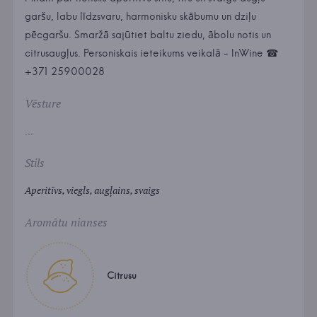
garšu, labu līdzsvaru, harmonisku skābumu un dziļu
pēcgaršu. Smaržā sajūtiet baltu ziedu, ābolu notis un
citrusaugļus. Personiskais ieteikums veikalā - InWine ☎
+371 25900028
Vēsture
...
Stils
Aperitīvs, viegls, augļains, svaigs
Aromātu nianses
Citrusu