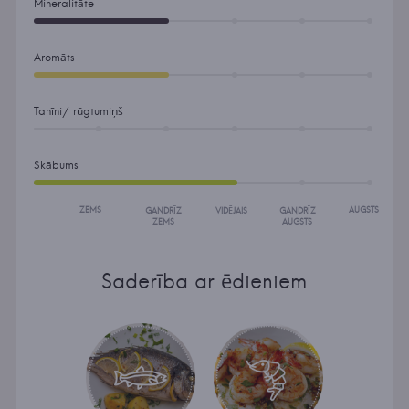
Mineralitāte
Aromāts
Tanīni/ rūgtumiņš
Skābums
ZEMS
AUGSTS
GANDRĪZ
VIDĒJAIS
GANDRĪZ
ZEMS
AUGSTS
Saderība ar ēdieniem