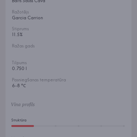
Balts Sauss Cava
Ražotājs
Garcia Carrion
Stiprums
11.5%
Ražas gads
Tilpums
0.750 l
Pasniegšanas temperatūra
6-8 °С
Vīna profils
Struktūra