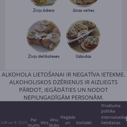
Zivju ēdieni
Jūras veltes
Zivju delikateses
Uzkodas
ALKOHOLA LIETOŠANAI IR NEGATĪVA IETEKME.
ALKOHOLISKOS DZĒRIENUS IR AIZLIEGTS
PĀRDOT, IEGĀDĀTIES UN NODOT
NEPILNGADĪGĀM PERSONĀM.
Privātuma
politika
Piegāde
Internetveika
Par
Vīnu
Vīns
un
Kontakti
lietošanas
InWine © 2025
mums
klubs