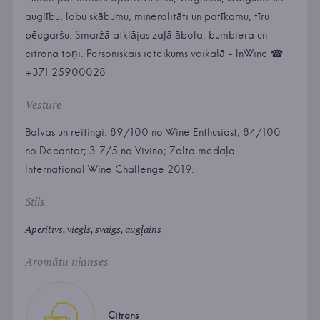
auglību, labu skābumu, mineralitāti un patīkamu, tīru
pēcgaršu. Smaržā atklājas zaļā ābola, bumbiera un
citrona toņi. Personiskais ieteikums veikalā - InWine ☎
+371 25900028
Vēsture
Balvas un reitingi: 89/100 no Wine Enthusiast; 84/100
no Decanter; 3.7/5 no Vivino; Zelta medaļa
International Wine Challenge 2019.
Stils
Aperitīvs, viegls, svaigs, augļains
Aromātu nianses
Citrons