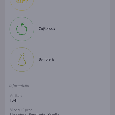
Zaļš ābols
Bumbieris
Informācija
Artikuls
1841
Vīnogu šķirne
Macabeo, Parellada, Xarello