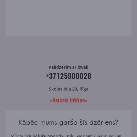
Palīdzēsim ar izvēli
+37125900028
Skolas iela 20, Rīga
«Veikals InWine»
Kāpēc mums garšo šīs dzēriens?
Mīlam par lielisku aperitīvu stilu, vieglumu, svaigumu un