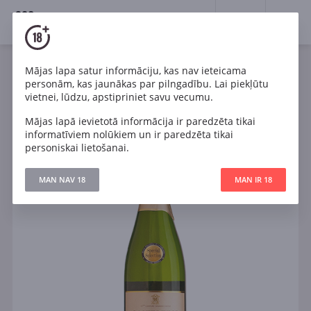
18+
0
Mājas lapa satur informāciju, kas nav ieteicama
Dzirkstošais
Balts
Sauss
Spānija
personām, kas jaunākas par pilngadību. Lai piekļūtu
Jaume Serra Castelfino Cava Brut
vietnei, lūdzu, apstipriniet savu vecumu.
Mājas lapā ievietotā informācija ir paredzēta tikai
informatīviem nolūkiem un ir paredzēta tikai
personiskai lietošanai.
MAN NAV 18
MAN IR 18