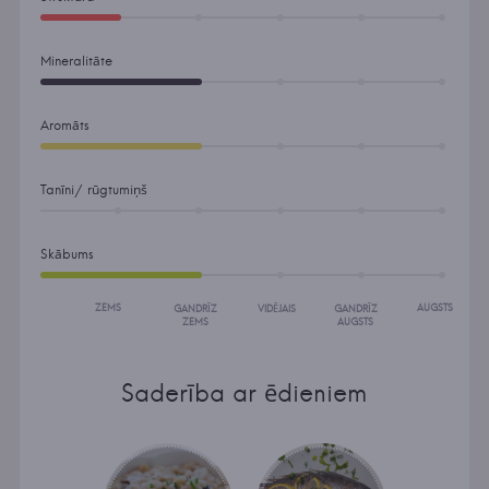
Mineralitāte
Aromāts
Tanīni/ rūgtumiņš
Skābums
ZEMS
AUGSTS
GANDRĪZ
VIDĒJAIS
GANDRĪZ
ZEMS
AUGSTS
Saderība ar ēdieniem