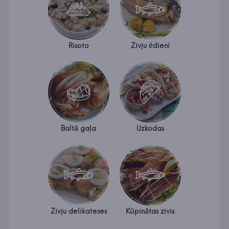
Risoto
Zivju ēdieni
Baltā gaļa
Uzkodas
Zivju delikateses
Kūpinātas zivis