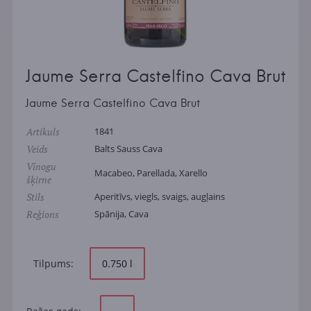
Jaume Serra Castelfino Cava Brut
Jaume Serra Castelfino Cava Brut
Artikuls
1841
Veids
Balts Sauss Cava
Vīnogu
Macabeo, Parellada, Xarello
šķirne
Stils
Aperitīvs, viegls, svaigs, augļains
Reģions
Spānija, Cava
Tilpums:
0.750 l