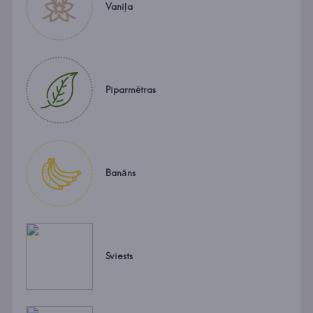
Vaniļa
Piparmētras
Banāns
Sviests