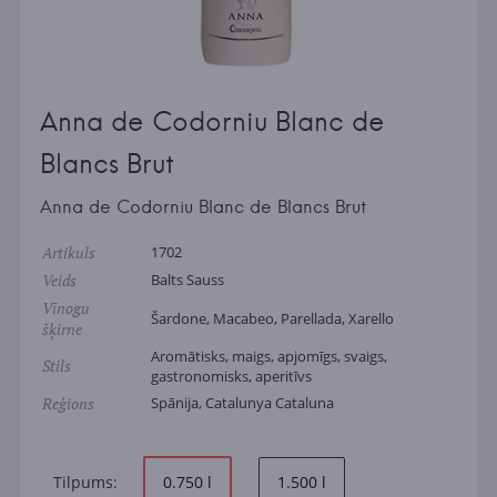
Anna de Codorniu Blanc de
Blancs Brut
Anna de Codorniu Blanc de Blancs Brut
Artikuls
1702
Veids
Balts Sauss
Vīnogu
Šardone, Macabeo, Parellada, Xarello
šķirne
Aromātisks, maigs, apjomīgs, svaigs,
Stils
gastronomisks, aperitīvs
Reģions
Spānija, Catalunya Cataluna
Tilpums:
0.750 l
1.500 l