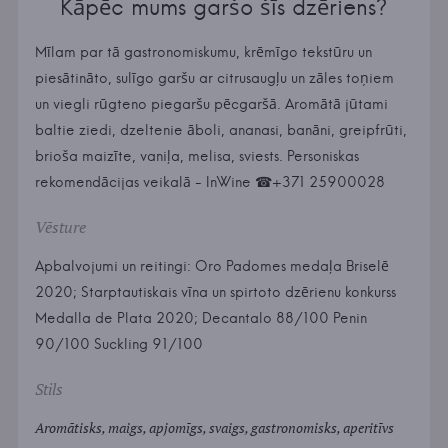
Kāpēc mums garšo šīs dzēriens?
Mīlam par tā gastronomiskumu, krēmīgo tekstūru un
piesātināto, sulīgo garšu ar citrusaugļu un zāles toņiem
un viegli rūgteno piegaršu pēcgaršā. Aromātā jūtami
baltie ziedi, dzeltenie āboli, ananasi, banāni, greipfrūti,
brioša maizīte, vaniļa, melisa, sviests. Personiskas
rekomendācijas veikalā - InWine ☎+371 25900028
Vēsture
Apbalvojumi un reitingi: Oro Padomes medaļa Briselē
2020; Starptautiskais vīna un spirtoto dzērienu konkurss
Medalla de Plata 2020; Decantalo 88/100 Penin
90/100 Suckling 91/100
Stils
Aromātisks, maigs, apjomīgs, svaigs, gastronomisks, aperitīvs