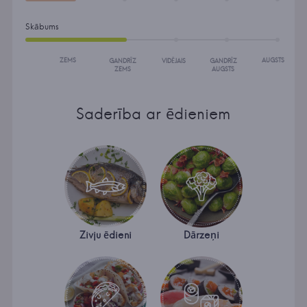
Skābums
ZEMS
AUGSTS
GANDRĪZ
VIDĒJAIS
GANDRĪZ
ZEMS
AUGSTS
Saderība ar ēdieniem
Zivju ēdieni
Dārzeņi