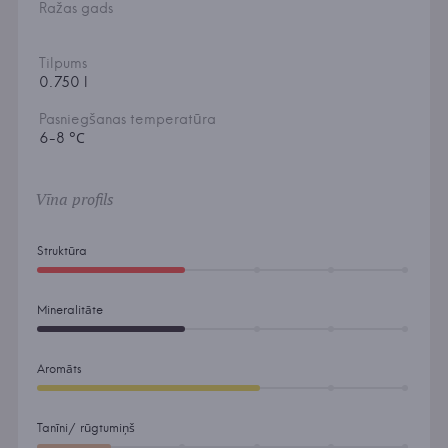
Ražas gads
Tilpums
0.750 l
Pasniegšanas temperatūra
6-8 °С
Vīna profils
Struktūra
Mineralitāte
Aromāts
Tanīni/ rūgtumiņš