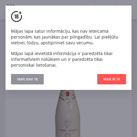
18+
0
Mājas lapa satur informāciju, kas nav ieteicama
Dzirkstošais
Balts
Sauss
Spānija
personām, kas jaunākas par pilngadību. Lai piekļūtu
Anna de Codorniu Blanc de Blancs Brut
vietnei, lūdzu, apstipriniet savu vecumu.
Mājas lapā ievietotā informācija ir paredzēta tikai
informatīviem nolūkiem un ir paredzēta tikai
personiskai lietošanai.
MAN NAV 18
MAN IR 18