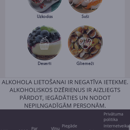
Uzkodas
Suši
Deserti
Gliemeži
ALKOHOLA LIETOŠANAI IR NEGATĪVA IETEKME.
ALKOHOLISKOS DZĒRIENUS IR AIZLIEGTS
PĀRDOT, IEGĀDĀTIES UN NODOT
NEPILNGADĪGĀM PERSONĀM.
Privātuma
politika
Piegāde
Internetveika
Par
Vīnu