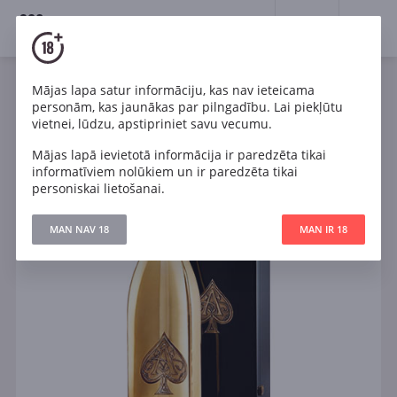
18+
0
Mājas lapa satur informāciju, kas nav ieteicama
Dzirkstošais
Balts
Sauss
Francija
personām, kas jaunākas par pilngadību. Lai piekļūtu
Champagne Armand de Brignac Brut Gold wooden box
vietnei, lūdzu, apstipriniet savu vecumu.
Mājas lapā ievietotā informācija ir paredzēta tikai
informatīviem nolūkiem un ir paredzēta tikai
personiskai lietošanai.
MAN NAV 18
MAN IR 18