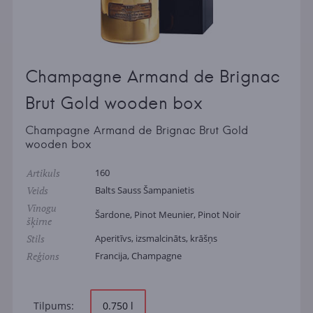
Champagne Armand de Brignac
Brut Gold wooden box
Champagne Armand de Brignac Brut Gold
wooden box
Artikuls
160
Veids
Balts Sauss Šampanietis
Vīnogu
Šardone, Pinot Meunier, Pinot Noir
šķirne
Stils
Aperitīvs, izsmalcināts, krāšņs
Reģions
Francija, Champagne
Tilpums:
0.750 l