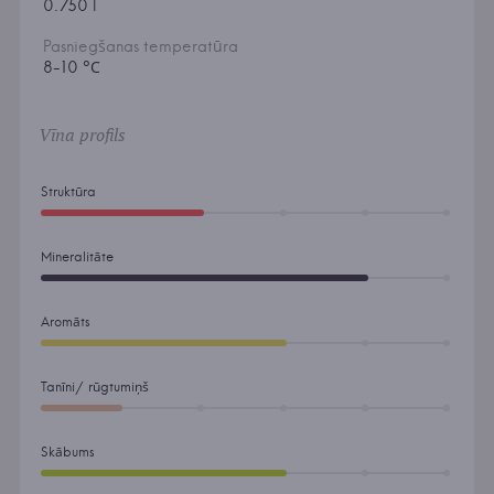
0.750 l
Pasniegšanas temperatūra
8-10 °С
Vīna profils
Struktūra
Mineralitāte
Aromāts
Tanīni/ rūgtumiņš
Skābums