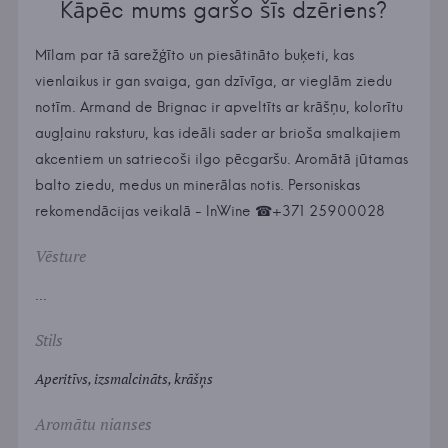
Kāpēc mums garšo šīs dzēriens?
Mīlam par tā sarežģīto un piesātināto buķeti, kas
vienlaikus ir gan svaiga, gan dzīvīga, ar vieglām ziedu
notīm. Armand de Brignac ir apveltīts ar krāšņu, kolorītu
augļainu raksturu, kas ideāli sader ar brioša smalkajiem
akcentiem un satriecoši ilgo pēcgaršu. Aromātā jūtamas
balto ziedu, medus un minerālas notis. Personiskas
rekomendācijas veikalā - InWine ☎+371 25900028
Vēsture
...
Stils
Aperitīvs, izsmalcināts, krāšņs
Aromātu nianses