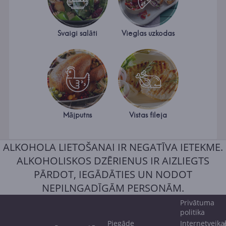
Svaigi salāti
Vieglas uzkodas
Mājputns
Vistas fileja
ALKOHOLA LIETOŠANAI IR NEGATĪVA IETEKME.
ALKOHOLISKOS DZĒRIENUS IR AIZLIEGTS
PĀRDOT, IEGĀDĀTIES UN NODOT
NEPILNGADĪGĀM PERSONĀM.
Privātuma
politika
Piegāde
Internetveika