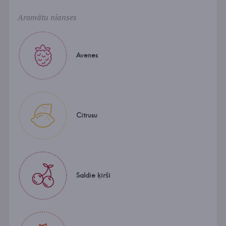
Aromātu nianses
Avenes
Citrusu
Saldie ķirši