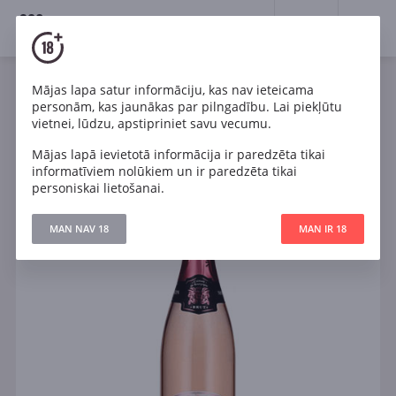
18+
0
Mājas lapa satur informāciju, kas nav ieteicama
Dzirkstošais
Rozā
Sauss
Francija
personām, kas jaunākas par pilngadību. Lai piekļūtu
Moingeon Prestige Cremant de Bourgogne AOC Brut
vietnei, lūdzu, apstipriniet savu vecumu.
Rose
Mājas lapā ievietotā informācija ir paredzēta tikai
informatīviem nolūkiem un ir paredzēta tikai
personiskai lietošanai.
MAN NAV 18
MAN IR 18