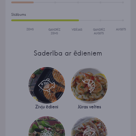
Skābums
ZEMS
AUGSTS
GANDRĪZ
VIDĒJAIS
GANDRĪZ
ZEMS
AUGSTS
Saderība ar ēdieniem
Zivju ēdieni
Jūras veltes