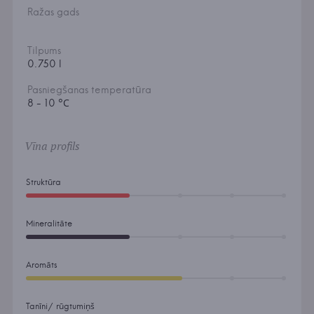
Ražas gads
Tilpums
0.750 l
Pasniegšanas temperatūra
8 - 10 °С
Vīna profils
Struktūra
Mineralitāte
Aromāts
Tanīni/ rūgtumiņš