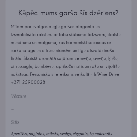
Kāpēc mums garšo šīs dzēriens?
Mīlam par svaigas augļu garšas eleganto un
izsmalcināto raksturu ar labu skābuma līdzsvaru, skaistu
mundrumu un maigumu, kas harmoniski sasaucas ar
sarkano ogu un citrusu niansēm un ilgu atsvaidzinošu
finālu. Skaistā aromātā sajūtam zemeņu, aveņu, ķiršu,
citrusaugļu, bumbieru, aprikožu notis un rožu un vijolīšu
nokrāsas. Personiskais ieteikums veikalā - InWine Drive
+371 25900028
Vēsture
...
Stils
Aperitīvs, augļains, mīksts, svaigs, elegants, izsmalcināts