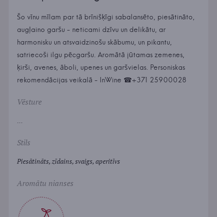
Šo vīnu mīlam par tā brīnišķīgi sabalansēto, piesātināto,
augļaino garšu - neticami dzīvu un delikātu, ar
harmonisku un atsvaidzinošu skābumu, un pikantu,
satriecoši ilgu pēcgaršu. Aromātā jūtamas zemenes,
ķirši, avenes, āboli, upenes un garšvielas. Personiskas
rekomendācijas veikalā - InWine ☎+371 25900028
Vēsture
...
Stils
Piesātināts, zīdains, svaigs, aperitīvs
Aromātu nianses