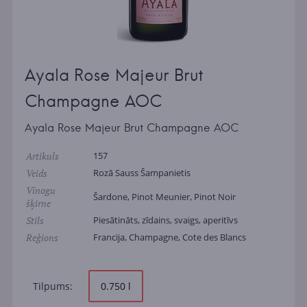
Ayala Rose Majeur Brut
Champagne AOC
Ayala Rose Majeur Brut Champagne AOC
Artikuls
157
Veids
Rozā Sauss Šampanietis
Vīnogu
Šardone, Pinot Meunier, Pinot Noir
šķirne
Stils
Piesātināts, zīdains, svaigs, aperitīvs
Reģions
Francija, Champagne, Cote des Blancs
Tilpums:
0.750 l