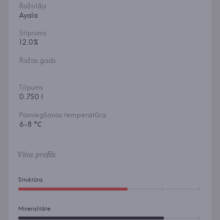
Ražotājs
Ayala
Stiprums
12.0%
Ražas gads
Tilpums
0.750 l
Pasniegšanas temperatūra
6-8 °С
Vīna profils
Struktūra
Mineralitāte