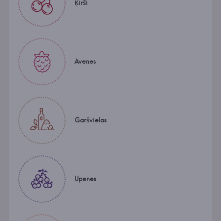
Ķirši
Avenes
Garšvielas
Upenes