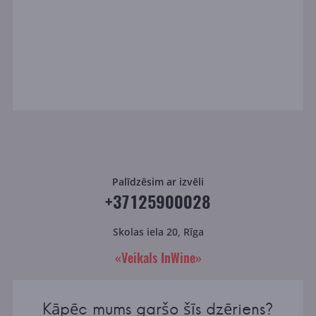
Palīdzēsim ar izvēli
+37125900028
Skolas iela 20, Rīga
«Veikals InWine»
Kāpēc mums garšo šīs dzēriens?