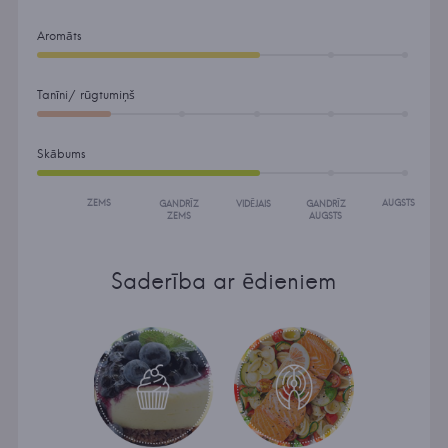
Aromāts
Tanīni/ rūgtumiņš
Skābums
ZEMS
AUGSTS
GANDRĪZ
VIDĒJAIS
GANDRĪZ
ZEMS
AUGSTS
Saderība ar ēdieniem