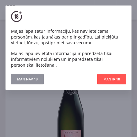
18+
0
Mājas lapa satur informāciju, kas nav ieteicama
Dzirkstošais
Rozā
Sauss
Francija
personām, kas jaunākas par pilngadību. Lai piekļūtu
Ayala Rose Majeur Brut Champagne AOC
vietnei, lūdzu, apstipriniet savu vecumu.
Mājas lapā ievietotā informācija ir paredzēta tikai
informatīviem nolūkiem un ir paredzēta tikai
personiskai lietošanai.
MAN NAV 18
MAN IR 18