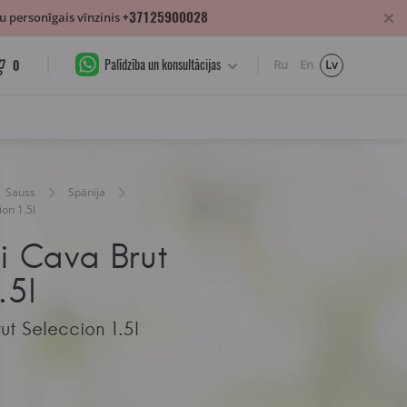
+37125900028
 personīgais vīnzinis
Palīdzība un konsultācijas
0
Ru
En
Lv
Sauss
Spānija
ion 1.5l
i Cava Brut
.5l
ut Seleccion 1.5l