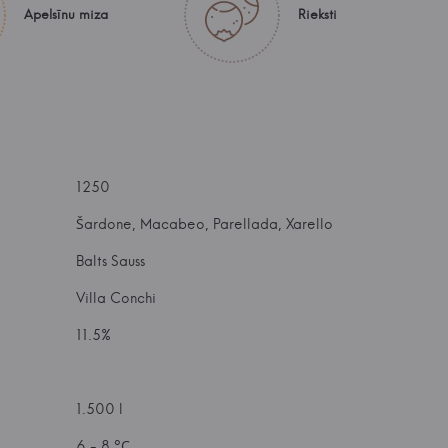
Apelsīnu miza
Rieksti
1250
Šardone, Macabeo, Parellada, Xarello
Balts Sauss
Villa Conchi
11.5%
1.500 l
6 - 8 °С