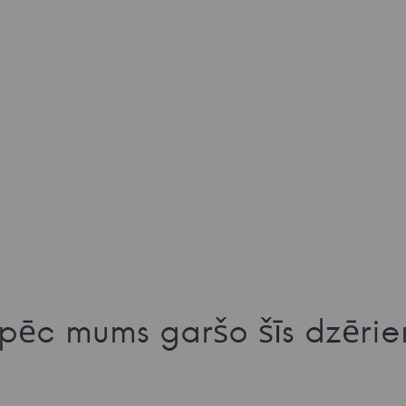
pēc mums garšo šīs dzērie