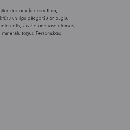
iegliem karameļu akcentiem,
tūru un ilgu pēcgaršu ar augļu,
bola notis, žāvēta ananasa nianses,
n minerālu toņus. Personiskais