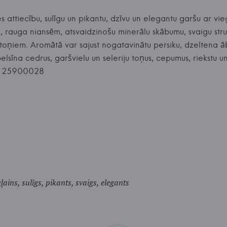
es attiecību, sulīgu un pikantu, dzīvu un elegantu garšu ar v
rauga niansēm, atsvaidzinošu minerālu skābumu, svaigu struk
 toņiem. Aromātā var sajust nogatavinātu persiku, dzeltena ā
pelsīna cedrus, garšvielu un seleriju toņus, cepumus, riekstu u
71 25900028
ļains, sulīgs, pikants, svaigs, elegants