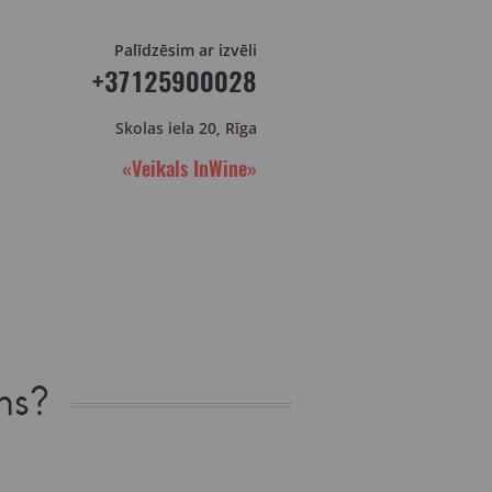
Palīdzēsim ar izvēli
+37125900028
Skolas iela 20, Rīga
«Veikals InWine»
ns?