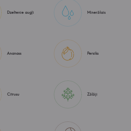
Dzeltenie augļi
Minerālais
Ananass
Persiks
Citrusu
Zālāji