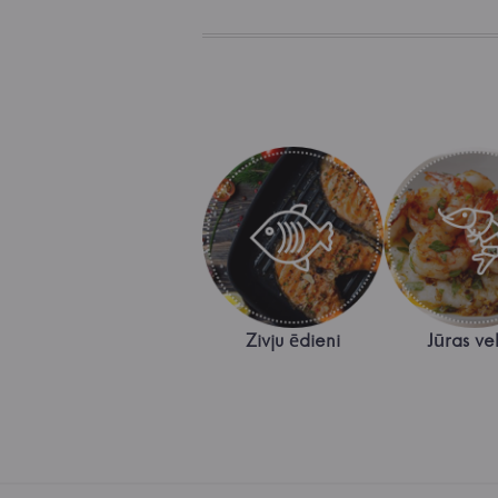
Zivju ēdieni
Jūras vel