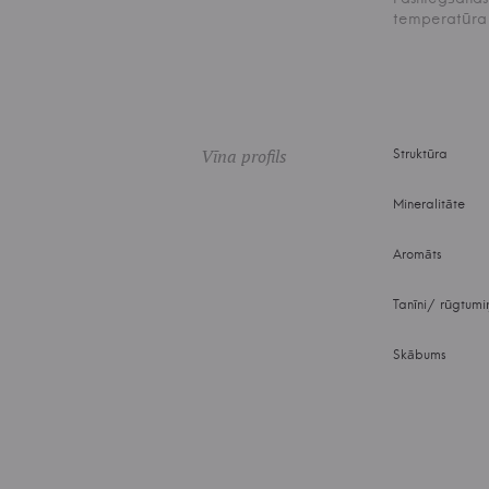
temperatūra
Vīna profils
Struktūra
Mineralitāte
Aromāts
Tanīni/ rūgtumi
Skābums