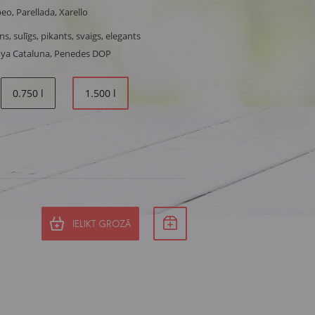
o, Parellada, Xarello
ns, sulīgs, pikants, svaigs, elegants
unya Cataluna, Penedes DOP
0.750 l
1.500 l
IELIKT GROZĀ