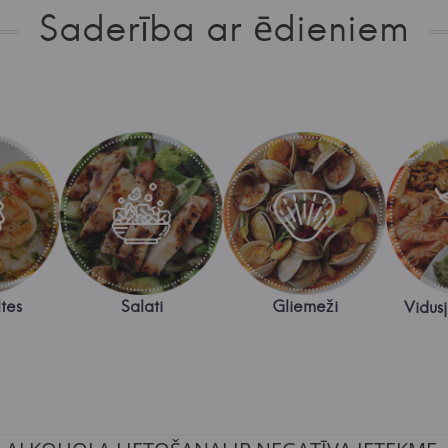
Saderība ar ēdieniem
tes
Salati
Gliemeži
Vidusj