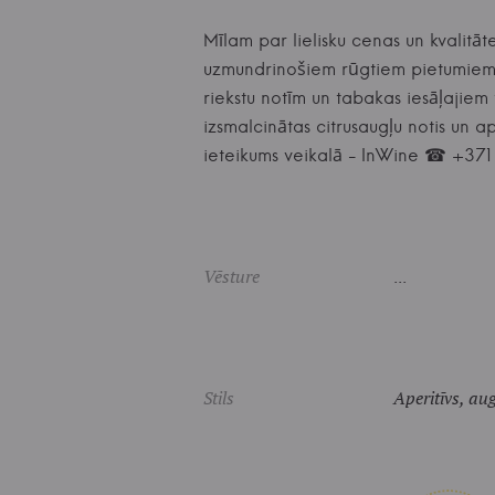
Mīlam par lielisku cenas un kvalitāt
uzmundrinošiem rūgtiem pietumiem, 
riekstu notīm un tabakas iesāļajiem
izsmalcinātas citrusaugļu notis un a
ieteikums veikalā - InWine ☎ +3
Vēsture
...
Stils
Aperitīvs, aug