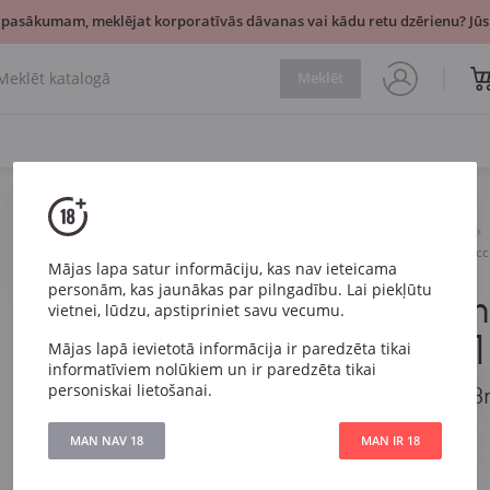
 pasākumam, meklējat korporatīvās dāvanas vai kādu retu dzērienu? Jūsu
Meklēt
Dzirkstošais
Balts
Villa Conchi Cava Brut Selecc
Mājas lapa satur informāciju, kas nav ieteicama
personām, kas jaunākas par pilngadību. Lai piekļūtu
Villa Conch
vietnei, lūdzu, apstipriniet savu vecumu.
Seleccion 1
Mājas lapā ievietotā informācija ir paredzēta tikai
informatīviem nolūkiem un ir paredzēta tikai
personiskai lietošanai.
Villa Conchi Cava Br
MAN NAV 18
MAN IR 18
Artikuls
1250
Veids
Balts Sauss