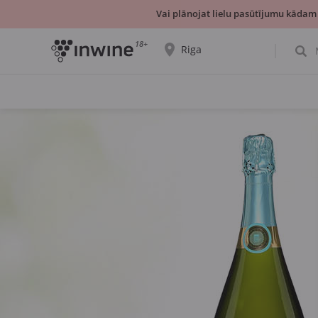
Vai plānojat lielu pasūtījumu kādam
18+
Riga
Tiks parādīta informācija par vīnu izvēli un
saņemšanu par izvēlēto pilsētu.
JĀ, TIEŠI TĀ
IZVĒLIES CITU