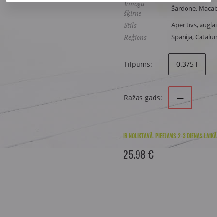
Vīnogu
Šardone, Macabe
šķirne
Stils
Aperitīvs, augļai
Reģions
Spānija, Catal
Tilpums:
0.375 l
Ražas gads:
—
IR NOLIKTAVĀ. PIEEJAMS 2-3 DIENAS LAIKĀ
25.98 €