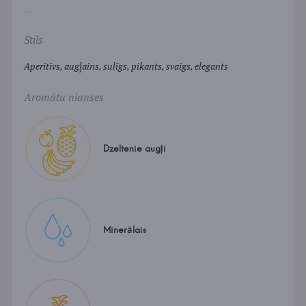
...
Stils
Aperitīvs, augļains, sulīgs, pikants, svaigs, elegants
Aromātu nianses
Dzeltenie augļi
Minerālais