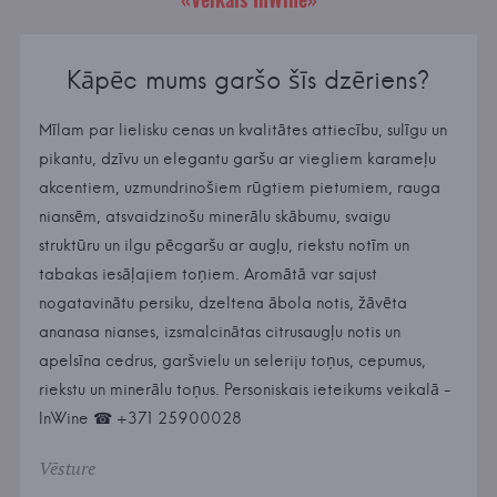
Kāpēc mums garšo šīs dzēriens?
Mīlam par lielisku cenas un kvalitātes attiecību, sulīgu un
pikantu, dzīvu un elegantu garšu ar viegliem karameļu
akcentiem, uzmundrinošiem rūgtiem pietumiem, rauga
niansēm, atsvaidzinošu minerālu skābumu, svaigu
struktūru un ilgu pēcgaršu ar augļu, riekstu notīm un
tabakas iesāļajiem toņiem. Aromātā var sajust
nogatavinātu persiku, dzeltena ābola notis, žāvēta
ananasa nianses, izsmalcinātas citrusaugļu notis un
apelsīna cedrus, garšvielu un seleriju toņus, cepumus,
riekstu un minerālu toņus. Personiskais ieteikums veikalā -
InWine ☎ +371 25900028
Vēsture