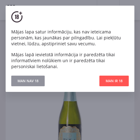
18+
0
Mājas lapa satur informāciju, kas nav ieteicama
Dzirkstošais
Balts
Sauss
Spānija
personām, kas jaunākas par pilngadību. Lai piekļūtu
Villa Conchi Cava Brut Seleccion 0.375l
vietnei, lūdzu, apstipriniet savu vecumu.
Mājas lapā ievietotā informācija ir paredzēta tikai
informatīviem nolūkiem un ir paredzēta tikai
personiskai lietošanai.
MAN NAV 18
MAN IR 18