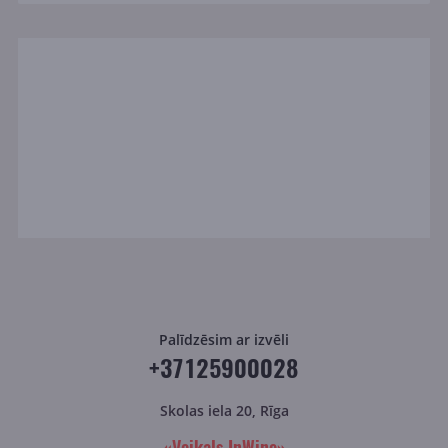
Palīdzēsim ar izvēli
+37125900028
Skolas iela 20, Rīga
«Veikals InWine»