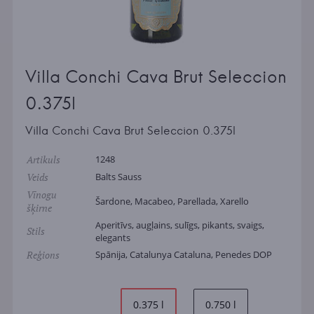
Villa Conchi Cava Brut Seleccion
0.375l
Villa Conchi Cava Brut Seleccion 0.375l
Artikuls
1248
Veids
Balts Sauss
Vīnogu
Šardone, Macabeo, Parellada, Xarello
šķirne
Aperitīvs, augļains, sulīgs, pikants, svaigs,
Stils
elegants
Reģions
Spānija, Catalunya Cataluna, Penedes DOP
0.375 l
0.750 l