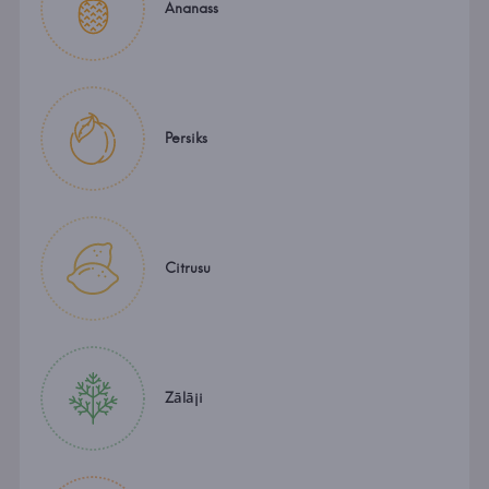
Ananass
Persiks
Citrusu
Zālāji