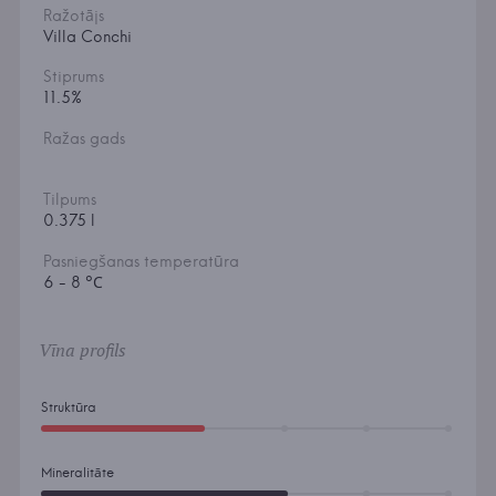
Ražotājs
Villa Conchi
Stiprums
11.5%
Ražas gads
Tilpums
0.375 l
Pasniegšanas temperatūra
6 - 8 °С
Vīna profils
Struktūra
Mineralitāte