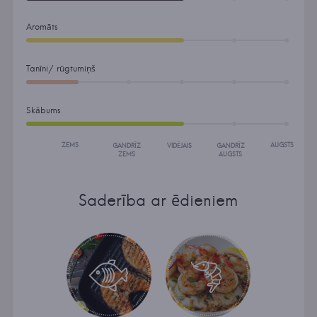
Aromāts
Tanīni/ rūgtumiņš
Skābums
ZEMS
AUGSTS
GANDRĪZ
VIDĒJAIS
GANDRĪZ
ZEMS
AUGSTS
Saderība ar ēdieniem