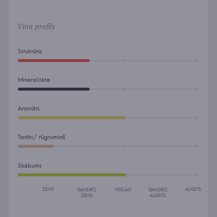
Vīna profils
Struktūra
Mineralitāte
Aromāts
Tanīni/ rūgtumiņš
Skābums
ZEMS
AUGSTS
GANDRĪZ
VIDĒJAIS
GANDRĪZ
ZEMS
AUGSTS