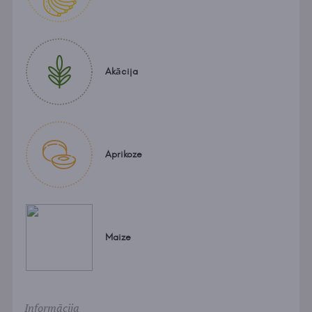
Akācija
Aprikoze
Maize
Informācija