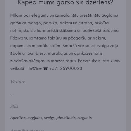
Kāpēc mums garšo šīs dzēriens?
Mīlam par elegantu un izsmalcinātu piesātinātu augļainu
garšu ar mango, persika, riekstu un citrona, biskvīta
notīm, skaistu harmoniskā skābuma un paliekošā salduma
līdzsvaru, samtaino faktūru un pēcgaršu ar riekstu,
cepumu un minerālu notīm. Smaržā var sajust svaigu zaļu
ābolu un bumbieru, marakujas un aprikozes notis,
ziedošas akācijas un maizes toņus. Personiskais ieteikums
veikalā - InWine ☎ +371 25900028
Vēsture
...
Stils
Aperitīvs, augļains, svaigs, piesātināts, elegants
Aromātu nianses