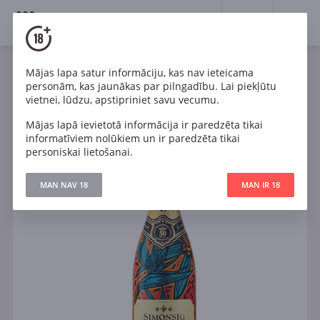
18+
0
Mājas lapa satur informāciju, kas nav ieteicama
Dzirkstošais
Balts
Daļēji sauss
DĀR
personām, kas jaunākas par pilngadību. Lai piekļūtu
Simonsig Kaapse Vonkel Satin Nectar Demi Sec
vietnei, lūdzu, apstipriniet savu vecumu.
Mājas lapā ievietotā informācija ir paredzēta tikai
informatīviem nolūkiem un ir paredzēta tikai
personiskai lietošanai.
MAN NAV 18
MAN IR 18