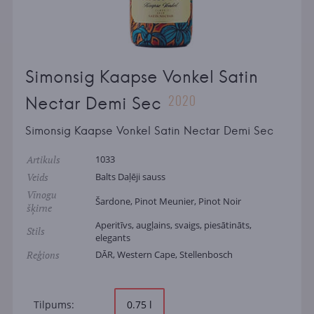
Simonsig Kaapse Vonkel Satin
2020
Nectar Demi Sec
Simonsig Kaapse Vonkel Satin Nectar Demi Sec
Artikuls
1033
Veids
Balts Daļēji sauss
Vīnogu
Šardone, Pinot Meunier, Pinot Noir
šķirne
Aperitīvs, augļains, svaigs, piesātināts,
Stils
elegants
Reģions
DĀR, Western Cape, Stellenbosch
Tilpums:
0.75 l