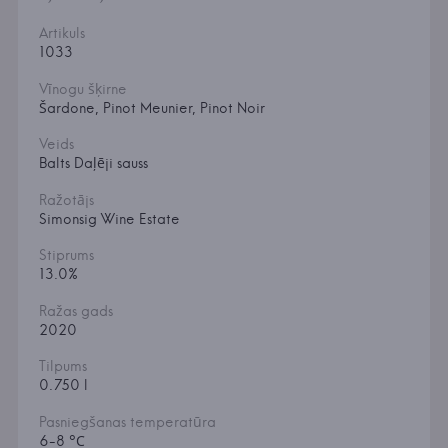
Artikuls
1033
Vīnogu šķirne
Šardone, Pinot Meunier, Pinot Noir
Veids
Balts Daļēji sauss
Ražotājs
Simonsig Wine Estate
Stiprums
13.0%
Ražas gads
2020
Tilpums
0.750 l
Pasniegšanas temperatūra
6-8 °С