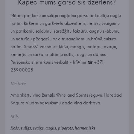
Kāpēc mums garšo šīs dzēriens?
Mīlam par košu un sulīgu augļainu garšu ar kauliņu augļu
notīm, ķiršiem un garšvielu akcentiem, lielisku svaigumu
un patīkamu saldumu, sarežģītu faktūru, augstu skābumu
un noturīgu pēcgaršu ar citrusaugļiem un brūnā cukura
notīm. Smaržā var sajust ķiršu, mango, meloņu, aveņu,
zemeņu un sarkano plūmju notis, raugu un dūmus.
Personiskais ieteikums veikalā - InWine ☎ +371
25900028
Vēsture
Amerikāņu vīna žurnāls Wine and Spirits ieguvis Heredad
Segura Viudas nosaukumu gada vīna darītava.
Stils
Košs, sulīgs, svaigs, auglis, piparots, harmonisks