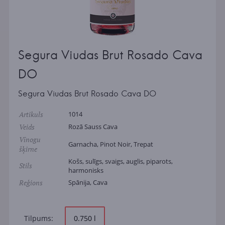
Segura Viudas Brut Rosado Cava
DO
Segura Viudas Brut Rosado Cava DO
Artikuls
1014
Veids
Rozā Sauss Cava
Vīnogu
Garnacha, Pinot Noir, Trepat
šķirne
Košs, sulīgs, svaigs, auglis, piparots,
Stils
harmonisks
Reģions
Spānija, Cava
Tilpums:
0.750 l