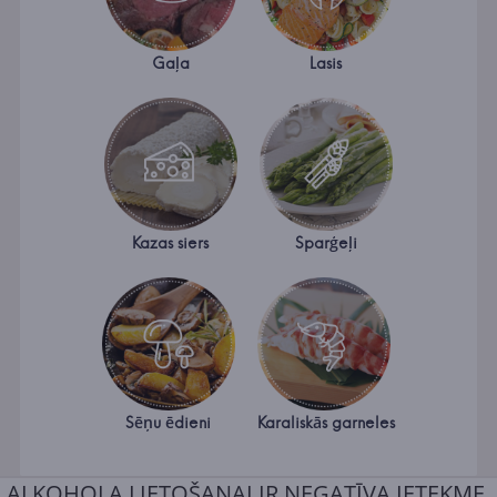
Gaļa
Lasis
Kazas siers
Sparģeļi
Sēņu ēdieni
Karaliskās garneles
ALKOHOLA LIETOŠANAI IR NEGATĪVA IETEKME.