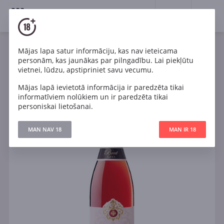
18+
0
Mājas lapa satur informāciju, kas nav ieteicama
Dzirkstošais
Rozā
Sauss
Spānija
personām, kas jaunākas par pilngadību. Lai piekļūtu
Segura Viudas Brut Rosado Cava DO
vietnei, lūdzu, apstipriniet savu vecumu.
Mājas lapā ievietotā informācija ir paredzēta tikai
informatīviem nolūkiem un ir paredzēta tikai
personiskai lietošanai.
MAN NAV 18
MAN IR 18