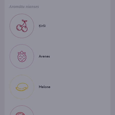
Aromātu nianses
Ķirši
Avenes
Melone