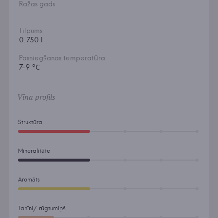
Ražas gads
Tilpums
0.750 l
Pasniegšanas temperatūra
7-9 °С
Vīna profils
Struktūra
Mineralitāte
Aromāts
Tanīni/ rūgtumiņš