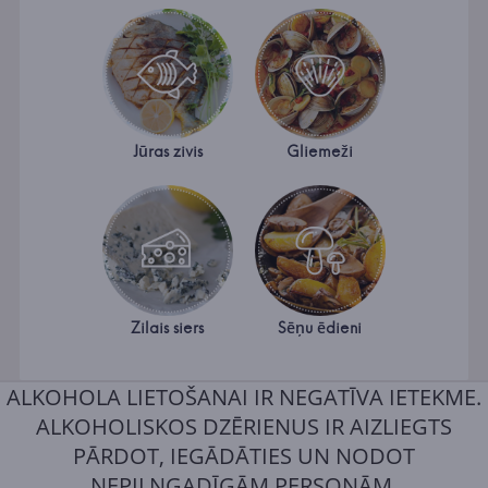
Jūras zivis
Gliemeži
Zilais siers
Sēņu ēdieni
ALKOHOLA LIETOŠANAI IR NEGATĪVA IETEKME.
ALKOHOLISKOS DZĒRIENUS IR AIZLIEGTS
PĀRDOT, IEGĀDĀTIES UN NODOT
NEPILNGADĪGĀM PERSONĀM.