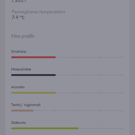
1.500 l
Pasniegšanas temperatūra
7-9 °С
Vīna profils
Struktūra
Mineralitāte
Aromāts
Tanīni/ rūgtumiņš
Skābums