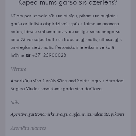
Kāpēc mums garšo šīs dzēriens?
Mīlam par izsmalcinātu un pilnīgu, pikantu un augļainu
garšu ar lielisku atspirdzinošu spēku, laima un ananasa
notīm, ideālu skābuma līdzsvaru un ilgu, sausu pēcgaršu.
Smaržā var sajust balto un tropu augļu notis, citrusaugļus
un vieglas ziedu notis. Personiskais ieteikums veikalā -
InWine ☎ +371 25900028
Vēsture
Amerikāņu vīna žurnāls Wine and Spirits ieguvis Heredad
Segura Viudas nosaukumu gada vīna darītava.
Stils
Aperitīvs, gastronomisks, svaigs, augļains, izsmalcināts, pikants
Aromātu nianses