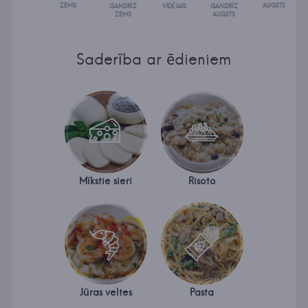
ZEMS
AUGSTS
GANDRĪZ
VIDĒJAIS
GANDRĪZ
ZEMS
AUGSTS
Saderība ar ēdieniem
Mīkstie sieri
Risoto
Jūras veltes
Pasta