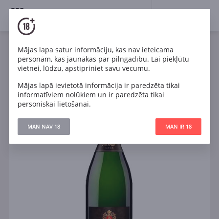
18+
0
Mājas lapa satur informāciju, kas nav ieteicama
Dzirkstošais
Balts
Sauss
Spānija
personām, kas jaunākas par pilngadību. Lai piekļūtu
Segura Viudas Brut Reserva Magnum 1.5l
vietnei, lūdzu, apstipriniet savu vecumu.
Mājas lapā ievietotā informācija ir paredzēta tikai
informatīviem nolūkiem un ir paredzēta tikai
personiskai lietošanai.
MAN NAV 18
MAN IR 18