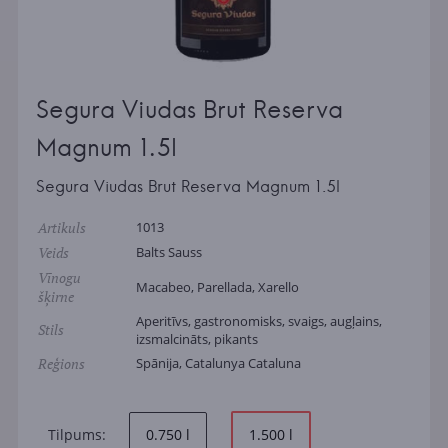
Segura Viudas Brut Reserva
Magnum 1.5l
Segura Viudas Brut Reserva Magnum 1.5l
Artikuls
1013
Veids
Balts Sauss
Vīnogu
Macabeo, Parellada, Xarello
šķirne
Aperitīvs, gastronomisks, svaigs, augļains,
Stils
izsmalcināts, pikants
Reģions
Spānija, Catalunya Cataluna
Tilpums:
0.750 l
1.500 l