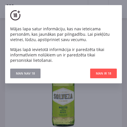
18+
0
Mājas lapa satur informāciju, kas nav ieteicama
personām, kas jaunākas par pilngadību. Lai piekļūtu
vietnei, lūdzu, apstipriniet savu vecumu.
Mājas lapā ievietotā informācija ir paredzēta tikai
informatīviem nolūkiem un ir paredzēta tikai
personiskai lietošanai.
MAN NAV 18
MAN IR 18