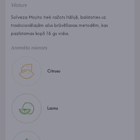
Vēsture
Solveza Mojito tiek ražots Itālijā, balstoties uz
tradicionālajām alus brūvēšanas metodēm, kas
pazīstamas kopš 16.gs vidus.
Aromātu nianses
Citrusu
Laims