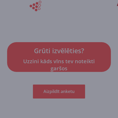
Grūti izvēlēties?
Uzzini kāds vīns tev noteikti
garšos
Aizpildīt anketu