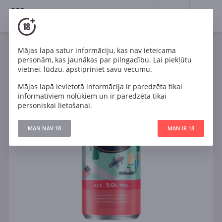
18+
0
Mājas lapa satur informāciju, kas nav ieteicama
personām, kas jaunākas par pilngadību. Lai piekļūtu
vietnei, lūdzu, apstipriniet savu vecumu.
Mājas lapā ievietotā informācija ir paredzēta tikai
informatīviem nolūkiem un ir paredzēta tikai
personiskai lietošanai.
MAN NAV 18
MAN IR 18