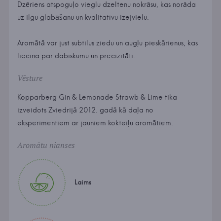
Dzēriens atspoguļo vieglu dzeltenu nokrāsu, kas norāda
uz ilgu glabāšanu un kvalitatīvu izejvielu.
Aromātā var just subtilus ziedu un augļu pieskārienus, kas
liecina par dabiskumu un precizitāti.
Vēsture
Kopparberg Gin & Lemonade Strawb & Lime tika
izveidots Zviedrijā 2012. gadā kā daļa no
eksperimentiem ar jauniem kokteiļu aromātiem.
Aromātu nianses
Laims