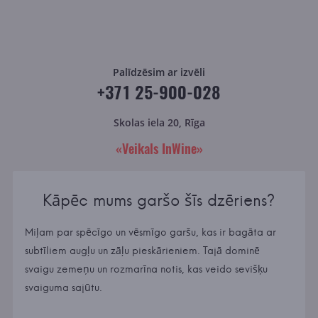
Palīdzēsim ar izvēli
+371 25-900-028
Skolas iela 20, Rīga
«Veikals InWine»
Kāpēc mums garšo šīs dzēriens?
Miļam par spēcīgo un vēsmīgo garšu, kas ir bagāta ar
subtīliem augļu un zāļu pieskārieniem. Tajā dominē
svaigu zemeņu un rozmarīna notis, kas veido sevišķu
svaiguma sajūtu.