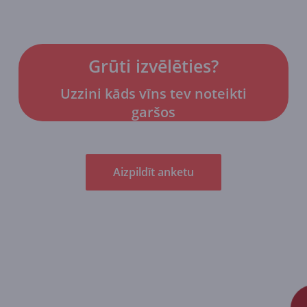
Grūti izvēlēties?
Uzzini kāds vīns tev noteikti
garšos
Aizpildīt anketu