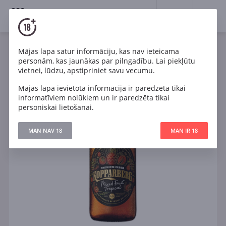
18+
0
Mājas lapa satur informāciju, kas nav ieteicama
personām, kas jaunākas par pilngadību. Lai piekļūtu
vietnei, lūdzu, apstipriniet savu vecumu.
Mājas lapā ievietotā informācija ir paredzēta tikai
informatīviem nolūkiem un ir paredzēta tikai
personiskai lietošanai.
MAN NAV 18
MAN IR 18