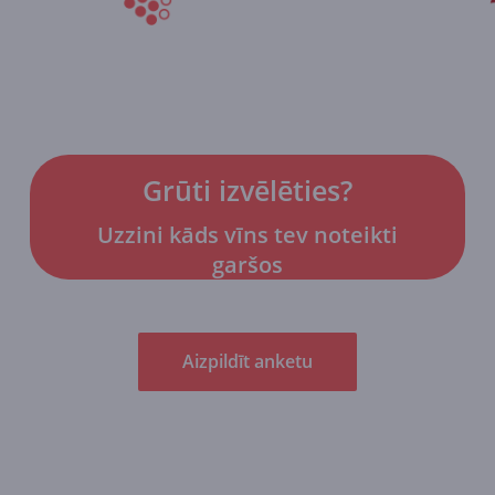
Grūti izvēlēties?
Uzzini kāds vīns tev noteikti
garšos
Aizpildīt anketu