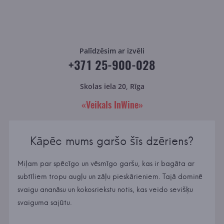
Palīdzēsim ar izvēli
+371 25-900-028
Skolas iela 20, Rīga
«Veikals InWine»
Kāpēc mums garšo šīs dzēriens?
Miļam par spēcīgo un vēsmīgo garšu, kas ir bagāta ar
subtīliem tropu augļu un zāļu pieskārieniem. Tajā dominē
svaigu ananāsu un kokosriekstu notis, kas veido sevišķu
svaiguma sajūtu.