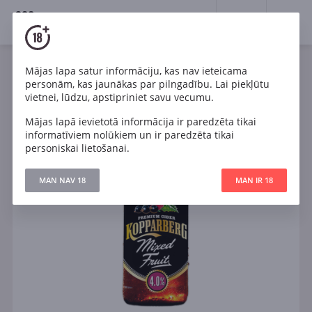
18+
0
Mājas lapa satur informāciju, kas nav ieteicama
personām, kas jaunākas par pilngadību. Lai piekļūtu
vietnei, lūdzu, apstipriniet savu vecumu.
Mājas lapā ievietotā informācija ir paredzēta tikai
informatīviem nolūkiem un ir paredzēta tikai
personiskai lietošanai.
MAN NAV 18
MAN IR 18