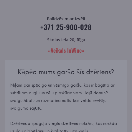
Palīdzēsim ar izvēli
+371 25-900-028
Skolas iela 20, Rīga
«Veikals InWine»
Kāpēc mums garšo šīs dzēriens?
Miļam par spēcīgo un vēsmīgo garšu, kas ir bagāta ar
subtīliem augļu un zāļu pieskārieniem. Tajā dominē
svaigu ābolu un rozmarīna notis, kas veido sevišķu
svaiguma sajūtu.
Dzēriens atspoguļo vieglu dzeltenu nokrāsu, kas norāda
uz ilgu glabāšanu un kvalitatīvu izejvielu.