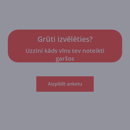
Grūti izvēlēties?
Uzzini kāds vīns tev noteikti
garšos
Aizpildīt anketu