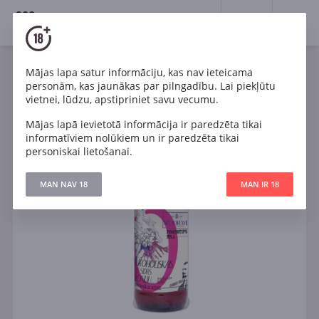
18+
0
Mājas lapa satur informāciju, kas nav ieteicama
personām, kas jaunākas par pilngadību. Lai piekļūtu
vietnei, lūdzu, apstipriniet savu vecumu.
Mājas lapā ievietotā informācija ir paredzēta tikai
informatīviem nolūkiem un ir paredzēta tikai
personiskai lietošanai.
MAN NAV 18
MAN IR 18