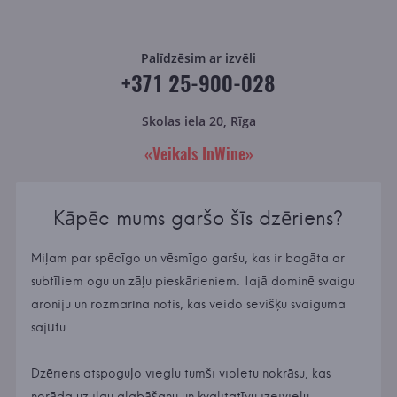
Palīdzēsim ar izvēli
+371 25-900-028
Skolas iela 20, Rīga
«Veikals InWine»
Kāpēc mums garšo šīs dzēriens?
Miļam par spēcīgo un vēsmīgo garšu, kas ir bagāta ar
subtīliem ogu un zāļu pieskārieniem. Tajā dominē svaigu
aroniju un rozmarīna notis, kas veido sevišķu svaiguma
sajūtu.
Dzēriens atspoguļo vieglu tumši violetu nokrāsu, kas
norāda uz ilgu glabāšanu un kvalitatīvu izejvielu.