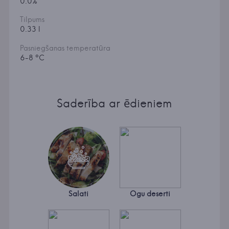
0.0%
Tilpums
0.33 l
Pasniegšanas temperatūra
6-8 °C
Saderība ar ēdieniem
Salati
Ogu deserti