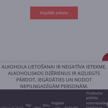
Aizpildīt anketu
ALKOHOLA LIETOŠANAI IR NEGATĪVA IETEKME.
ALKOHOLISKOS DZĒRIENUS IR AIZLIEGTS
PĀRDOT, IEGĀDĀTIES UN NODOT
NEPILNGADĪGĀM PERSONĀM.
Privātuma
politika
Piegāde
Internetveika
Par
Vīnu
Vīns
un
Kontakti
lietošanas
InWine © 2025