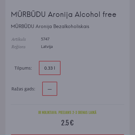
MŪRBŪDU Aronija Alcohol free
MŪRBŪDU Aronija Bezalkoholiskais
Artikuls
5747
Reģions
Latvija
Tilpums:
0.33 l
Ražas gads:
—
IR NOLIKTAVA. PIEEJAMS 2-3 DIENAS LAIKĀ
2.5 €