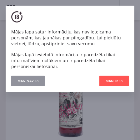
18+
0
Mājas lapa satur informāciju, kas nav ieteicama
personām, kas jaunākas par pilngadību. Lai piekļūtu
vietnei, lūdzu, apstipriniet savu vecumu.
Mājas lapā ievietotā informācija ir paredzēta tikai
informatīviem nolūkiem un ir paredzēta tikai
personiskai lietošanai.
MAN NAV 18
MAN IR 18