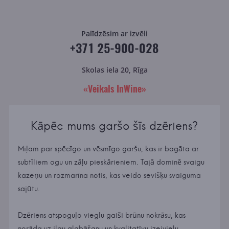
Palīdzēsim ar izvēli
+371 25-900-028
Skolas iela 20, Rīga
«Veikals InWine»
Kāpēc mums garšo šīs dzēriens?
Miļam par spēcīgo un vēsmīgo garšu, kas ir bagāta ar
subtīliem ogu un zāļu pieskārieniem. Tajā dominē svaigu
kazeņu un rozmarīna notis, kas veido sevišķu svaiguma
sajūtu.
Dzēriens atspoguļo vieglu gaiši brūnu nokrāsu, kas
norāda uz ilgu glabāšanu un kvalitatīvu izejvielu.