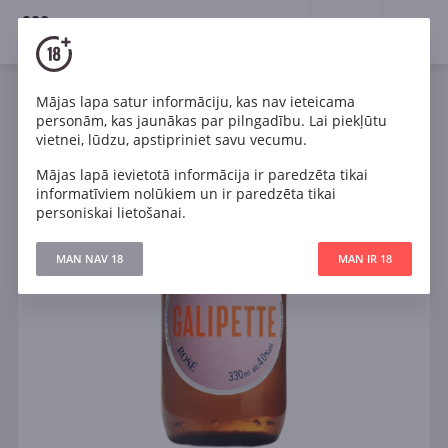
18+
0
Mājas lapa satur informāciju, kas nav ieteicama
personām, kas jaunākas par pilngadību. Lai piekļūtu
vietnei, lūdzu, apstipriniet savu vecumu.
Mājas lapā ievietotā informācija ir paredzēta tikai
informatīviem nolūkiem un ir paredzēta tikai
personiskai lietošanai.
MAN NAV 18
MAN IR 18