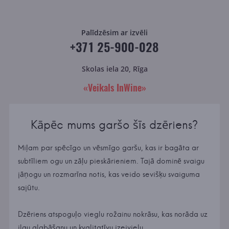
Palīdzēsim ar izvēli
+371 25-900-028
Skolas iela 20, Rīga
«Veikals InWine»
Kāpēc mums garšo šīs dzēriens?
Miļam par spēcīgo un vēsmīgo garšu, kas ir bagāta ar
subtīliem ogu un zāļu pieskārieniem. Tajā dominē svaigu
jāņogu un rozmarīna notis, kas veido sevišķu svaiguma
sajūtu.
Dzēriens atspoguļo vieglu rožainu nokrāsu, kas norāda uz
ilgu glabāšanu un kvalitatīvu izejvielu.