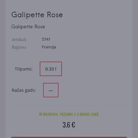
Galipette Rose
Galipette Rose
Artikuls
5741
Reģions
Francija
Tilpums:
0.33 l
Ražas gads:
—
IR NOLIKTAVA. PIEEJAMS 2-3 DIENAS LAIKĀ
3.6 €