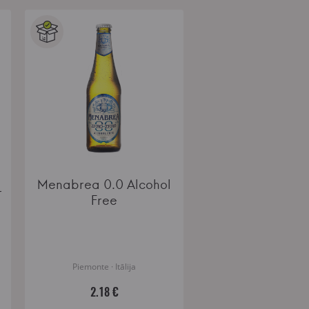
Menabrea 0.0 Alcohol
r
Free
Piemonte · Itālija
2.18 €