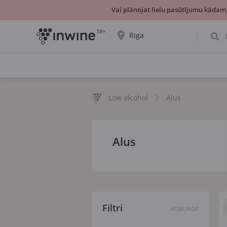
Vai plānojat lielu pasūtījumu kādam
18+
Riga
Tiks parādīta informācija par vīnu izvēli un
saņemšanu par izvēlēto pilsētu.
JĀ, TIEŠI TĀ
IZVĒLIES CITU
Low alcohol
Alus
Alus
Filtri
ATJAUNOT