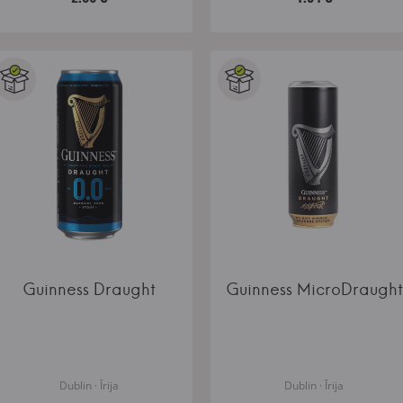
Guinness Draught
Guinness MicroDraught
Dublin · Īrija
Dublin · Īrija