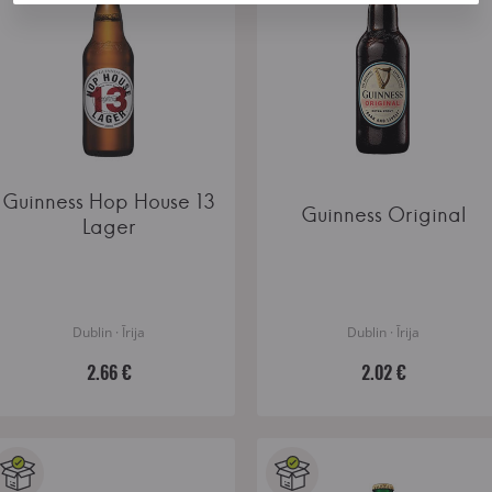
Guinness Hop House 13
Guinness Original
Lager
Dublin · Īrija
Dublin · Īrija
2.66 €
2.02 €