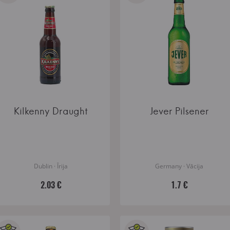
Kilkenny Draught
Jever Pilsener
Dublin · Īrija
Germany · Vācija
2.03 €
1.7 €