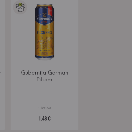
e
Gubernija German
Pilsner
· Lietuva
1.48 €