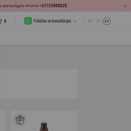
+37125900028
 personīgais vīnzinis
Palīdzība un konsultācijas
0
Ru
En
Lv