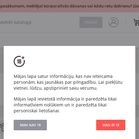
 pasākumam, meklējat korporatīvās dāvanas vai kādu retu dzērienu? Jūsu
Meklēt
Mājas lapa satur informāciju, kas nav ieteicama
personām, kas jaunākas par pilngadību. Lai piekļūtu
vietnei, lūdzu, apstipriniet savu vecumu.
Mājas lapā ievietotā informācija ir paredzēta tikai
informatīviem nolūkiem un ir paredzēta tikai
personiskai lietošanai.
MAN NAV 18
MAN IR 18