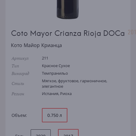
20
Coto Mayor Crianza Rioja DOCa
Кото Майор Крианца
Артикул
211
Тип
Красное Сухое
Виноград
Темпранильо
Мягкое, фруктовое, гармоничное,
Стиль
элегантное
Регион
Испания, Риоха
Объем:
0.750 л