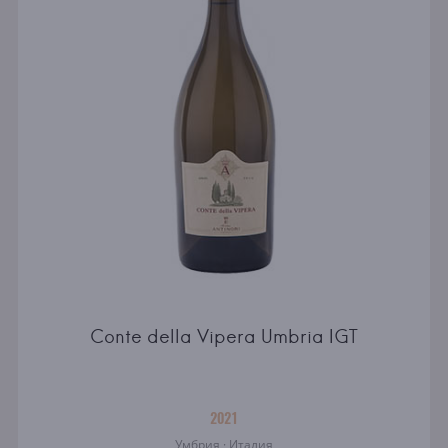
Conte della Vipera Umbria IGT
2021
Умбрия · Италия