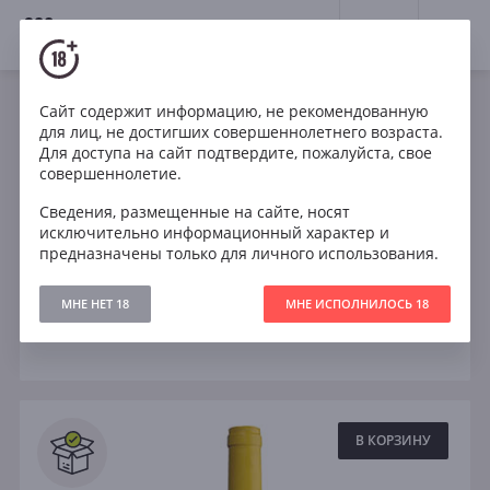
18+
0
Вина
Сайт содержит информацию, не рекомендованную
для лиц, не достигших совершеннолетнего возраста.
Италия
Кабирне Совиньон
Шардоне
Для доступа на сайт подтвердите, пожалуйста, свое
совершеннолетие.
Мальбек
Пино Нуар
Рислинг
Сведения, размещенные на сайте, носят
исключительно информационный характер и
Санджовезе
Сухое
предназначены только для личного использования.
МНЕ НЕТ 18
МНЕ ИСПОЛНИЛОСЬ 18
Фильтры
ОЧИСТИТЬ
Поиск
Все
В КОРЗИНУ