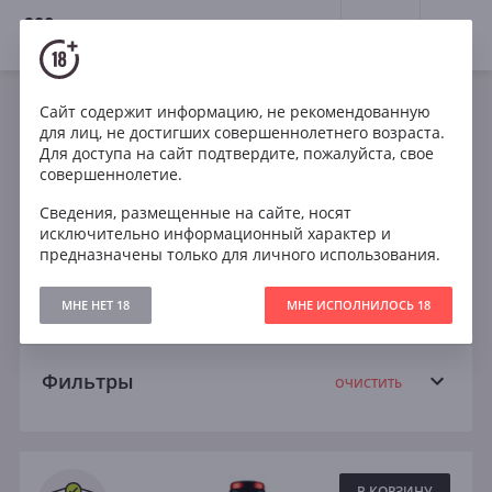
18+
0
Вина
Сайт содержит информацию, не рекомендованную
для лиц, не достигших совершеннолетнего возраста.
Италия
Кабирне Совиньон
Шардоне
Для доступа на сайт подтвердите, пожалуйста, свое
совершеннолетие.
Мальбек
Пино Нуар
Рислинг
Сведения, размещенные на сайте, носят
исключительно информационный характер и
Совиньон Блан
Сухое
Полусухое
предназначены только для личного использования.
Полусладкое
Сладкое
МНЕ НЕТ 18
МНЕ ИСПОЛНИЛОСЬ 18
Фильтры
ОЧИСТИТЬ
Поиск
Все
В КОРЗИНУ