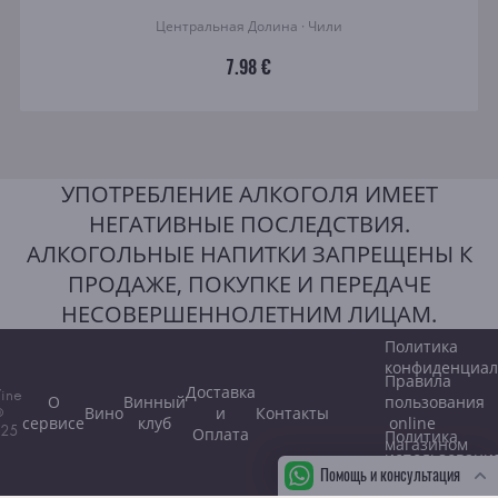
Центральная Долина · Чили
7.98 €
УПОТРЕБЛЕНИЕ АЛКОГОЛЯ ИМЕЕТ
НЕГАТИВНЫЕ ПОСЛЕДСТВИЯ.
АЛКОГОЛЬНЫЕ НАПИТКИ ЗАПРЕЩЕНЫ К
ПРОДАЖЕ, ПОКУПКЕ И ПЕРЕДАЧЕ
НЕСОВЕРШЕННОЛЕТНИМ ЛИЦАМ.
Политика
конфиденциал
Правила
Доставка
ine
О
Винный
пользования
Вино
и
Контакты
©
сервисе
клуб
online
25
Оплата
Политика
магазином
использовани
Помощь и консультация
файлов