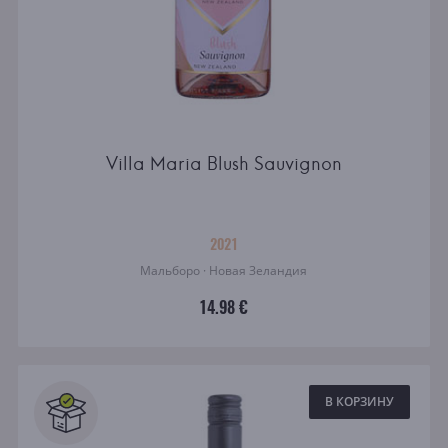
Villa Maria Blush Sauvignon
2021
Мальборо · Новая Зеландия
14.98 €
В КОРЗИНУ