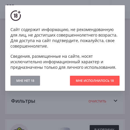
18+
0
Вина
Сайт содержит информацию, не рекомендованную
для лиц, не достигших совершеннолетнего возраста.
Розовое
Кабирне Совиньон
Шардоне
Для доступа на сайт подтвердите, пожалуйста, свое
совершеннолетие.
Мальбек
Пино Нуар
Пинотаж
Сведения, размещенные на сайте, носят
исключительно информационный характер и
Рислинг
Санджовезе
Шираз
предназначены только для личного использования.
Темпранильо
Сухое
Полусухое
МНЕ НЕТ 18
МНЕ ИСПОЛНИЛОСЬ 18
Фильтры
ОЧИСТИТЬ
Поиск
Все
В КОРЗИНУ