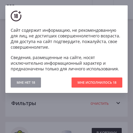
18+
0
Вина
Сайт содержит информацию, не рекомендованную
для лиц, не достигших совершеннолетнего возраста.
Розовое
Кабирне Совиньон
Шардоне
Для доступа на сайт подтвердите, пожалуйста, свое
совершеннолетие.
Пино Нуар
Пинотаж
Рислинг
Сведения, размещенные на сайте, носят
исключительно информационный характер и
Санджовезе
Совиньон Блан
Шираз
предназначены только для личного использования.
Темпранильо
Сухое
МНЕ НЕТ 18
МНЕ ИСПОЛНИЛОСЬ 18
Фильтры
ОЧИСТИТЬ
Поиск
Все
В КОРЗИНУ