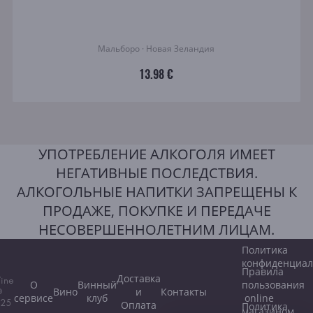
Мальборо · Новая Зеландия
13.98 €
УПОТРЕБЛЕНИЕ АЛКОГОЛЯ ИМЕЕТ
НЕГАТИВНЫЕ ПОСЛЕДСТВИЯ.
АЛКОГОЛЬНЫЕ НАПИТКИ ЗАПРЕЩЕНЫ К
ПРОДАЖЕ, ПОКУПКЕ И ПЕРЕДАЧЕ
НЕСОВЕРШЕННОЛЕТНИМ ЛИЦАМ.
Политика
конфиденциал
Правила
Доставка
ine
О
Винный
пользования
Вино
и
Контакты
©
сервисе
клуб
online
25
Оплата
Политика
магазином