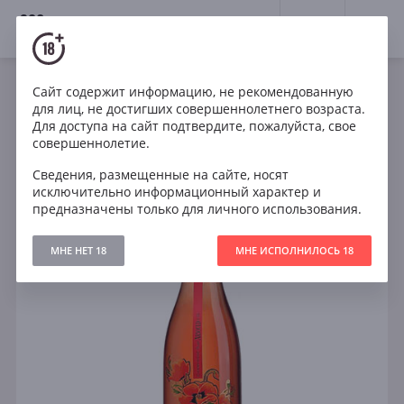
18+
0
Сайт содержит информацию, не рекомендованную
Игристое
Розе
Брют
Франция
для лиц, не достигших совершеннолетнего возраста.
Michel Arnould & Fils Cuvee Fleur de Rose Brut
Для доступа на сайт подтвердите, пожалуйста, свое
Champagne
совершеннолетие.
Сведения, размещенные на сайте, носят
исключительно информационный характер и
предназначены только для личного использования.
МНЕ НЕТ 18
МНЕ ИСПОЛНИЛОСЬ 18