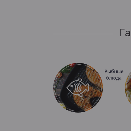
Г
Рыбные
блюда