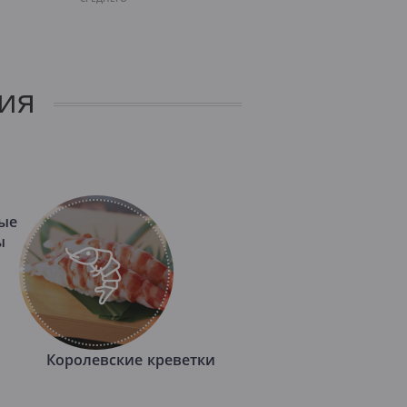
ия
ые
ы
Королевские креветки