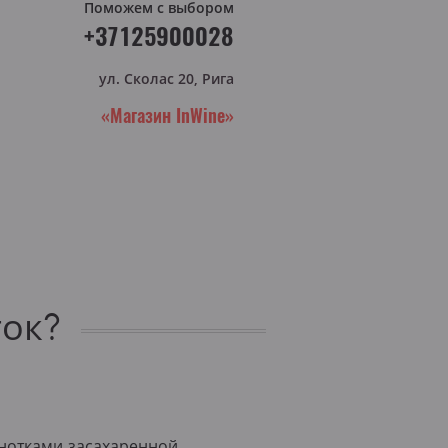
Поможем с выбором
+37125900028
ул. Сколас 20, Рига
«Магазин InWine»
ток?
нотками засахаренной