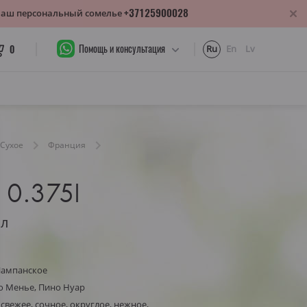
+37125900028
 Ваш персональный сомелье
Помощь и консультация
0
Ru
En
Lv
Сухое
Франция
t 0.375l
5л
Шампанское
о Менье, Пино Нуар
свежее, сочное, округлое, нежное,