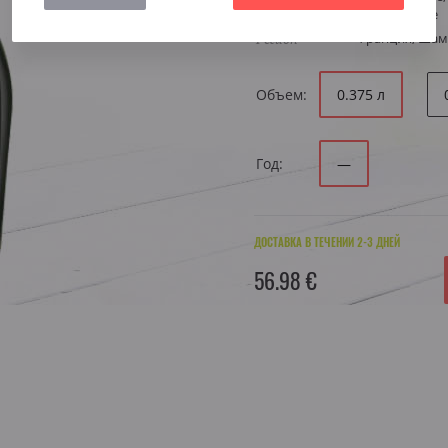
Стиль
аперитивное
Регион
Франция, Ша
Объем:
0.375 л
Год:
—
ДОСТАВКА В ТЕЧЕНИИ 2-3 ДНЕЙ
56.98 €