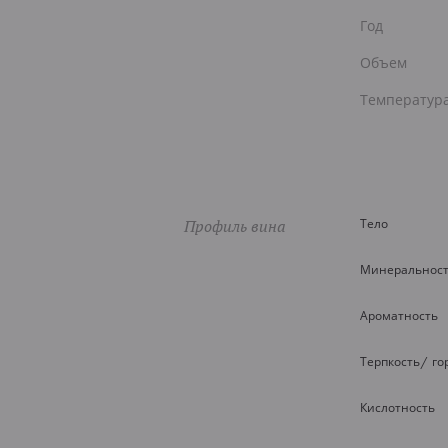
Год
Объем
Температур
Профиль вина
Тело
Минеральнос
Ароматность
Терпкость/ го
Кислотность