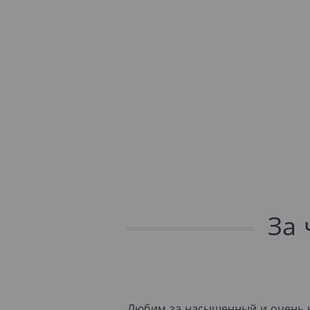
За 
Любим за насыщенный и очень н