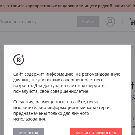
ие, готовите корпоративные подарки или ищете редкий напиток?
Найти
Игристое
Белое
Ruinart Brut 0.375l
Сайт содержит информацию, не рекомендованную
для лиц, не достигших совершеннолетнего
Ruinart Bru
возраста. Для доступа на сайт подтвердите,
пожалуйста, свое совершеннолетие.
Рюинар Брют 0.37
Сведения, размещенные на сайте, носят
исключительно информационный характер и
Артикул
291
предназначены только для личного
использования.
Тип
Белое Сухое 
Виноград
Шардоне, Пин
МНЕ НЕТ 18
МНЕ ИСПОЛНИЛОСЬ 18
Гармоничное, 