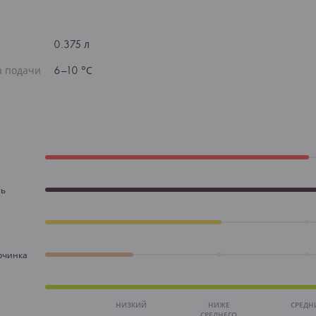
0.375 л
а подачи
6–10 °С
ть
рчинка
НИЗКИЙ
НИЖЕ
СРЕДН
СРЕДНЕГО