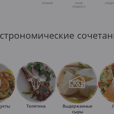
НИЗКИЙ
НИЖЕ
СРЕДН
СРЕДНЕГО
астрономические сочетан
укты
Телятина
Выдержанные
сыры