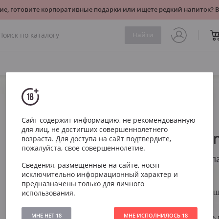
ие, готовите корпоративные подарки или ищете редкий напиток?
Найти
Игристое
Белое
Ruinart Blanc de Blancs
Сайт содержит информацию, не рекомендованную
для лиц, не достигших совершеннолетнего
Ruinart Bla
возраста. Для доступа на сайт подтвердите,
пожалуйста, свое совершеннолетие.
Рюинар Блан де Бл
Сведения, размещенные на сайте, носят
исключительно информационный характер и
Артикул
287
предназначены только для личного
использования.
Тип
Белое Сухое 
Виноград
Шардоне
МНЕ НЕТ 18
МНЕ ИСПОЛНИЛОСЬ 18
Насыщенное, г