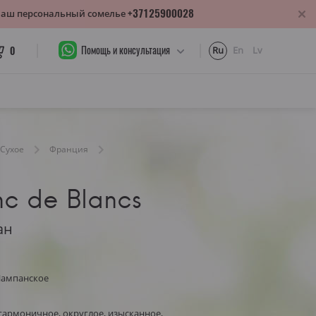
+37125900028
 Ваш персональный сомелье
Помощь и консультация
0
Ru
En
Lv
Сухое
Франция
nc de Blancs
ан
Шампанское
армоничное, округлое, изысканное,