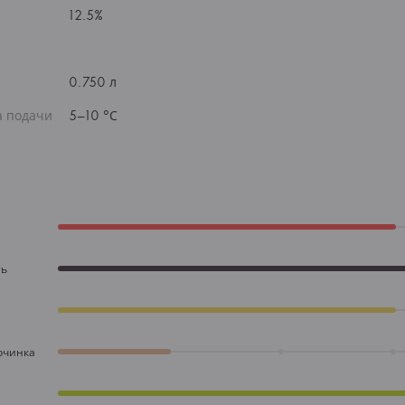
12.5%
0.750 л
а подачи
5–10 °С
ть
рчинка