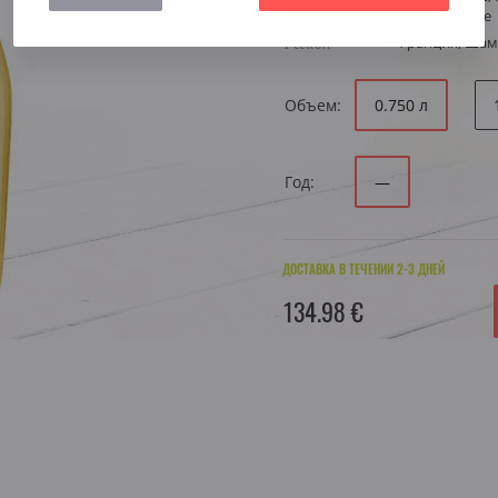
Стиль
минеральное
Регион
Франция, Ша
Объем:
0.750 л
Год:
—
ДОСТАВКА В ТЕЧЕНИИ 2-3 ДНЕЙ
134.98 €