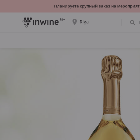
Планируете крупный заказ на мероприят
18+
Riga
Ассортимент вин и информация о
самовывозе будет отображаться для
выбранного города.
ДА, ВСЁ ВЕРНО
ВЫБРАТЬ ДРУГОЙ