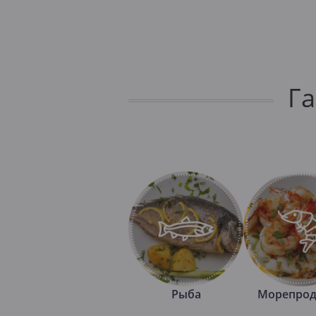
Г
Рыба
Морепрод