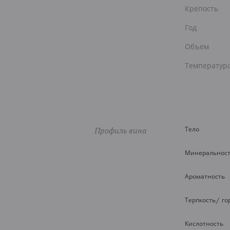
Крепость
Год
Объем
Температур
Профиль вина
Тело
Минеральнос
Ароматность
Терпкость/ го
Кислотность