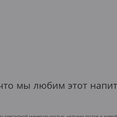
что мы любим этот напи
у элегантной минеральностью, нотками тостов и живой