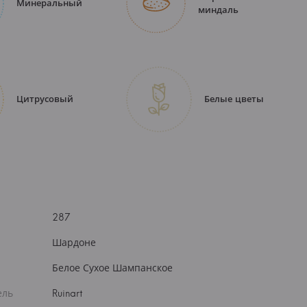
Минеральный
миндаль
Цитрусовый
Белые цветы
287
Шардоне
Белое Сухое Шампанское
ель
Ruinart