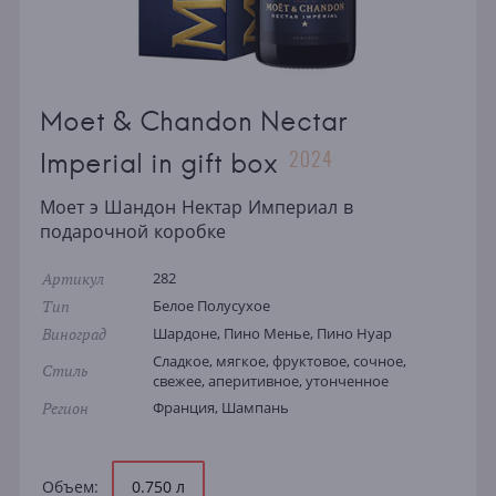
Moet & Chandon Nectar
2024
Imperial in gift box
Моет э Шандон Нектар Империал в
подарочной коробке
Артикул
282
Тип
Белое Полусухое
Виноград
Шардоне, Пино Менье, Пино Нуар
Сладкое, мягкое, фруктовое, сочное,
Стиль
свежее, аперитивное, утонченное
Регион
Франция, Шампань
Объем:
0.750 л