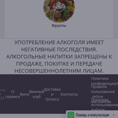
Фрукты
УПОТРЕБЛЕНИЕ АЛКОГОЛЯ ИМЕЕТ
НЕГАТИВНЫЕ ПОСЛЕДСТВИЯ.
АЛКОГОЛЬНЫЕ НАПИТКИ ЗАПРЕЩЕНЫ К
ПРОДАЖЕ, ПОКУПКЕ И ПЕРЕДАЧЕ
НЕСОВЕРШЕННОЛЕТНИМ ЛИЦАМ.
Политика
конфиденциал
Правила
Доставка
ine
О
Винный
пользования
Вино
и
Контакты
©
сервисе
клуб
online
25
Оплата
Политика
магазином
использовани
файлов
Помощь и консультация
cookie