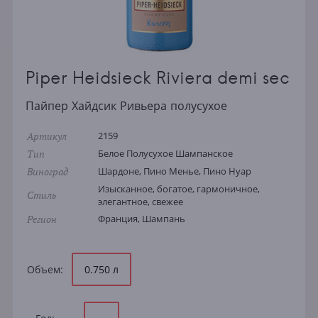
Piper Heidsieck Riviera demi sec
Пайпер Хайдсик Ривьера полусухое
Артикул
2159
Тип
Белое Полусухое Шампанское
Виноград
Шардоне, Пино Менье, Пино Нуар
Изысканное, богатое, гармоничное,
Стиль
элегантное, свежее
Регион
Франция, Шампань
Объем:
0.750 л