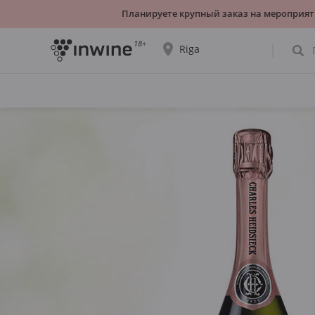
Планируете крупный заказ на мероприят
18+
Riga
Ассортимент вин и информация о
самовывозе будет отображаться для
выбранного города.
ДА, ВСЁ ВЕРНО
ВЫБРАТЬ ДРУГОЙ