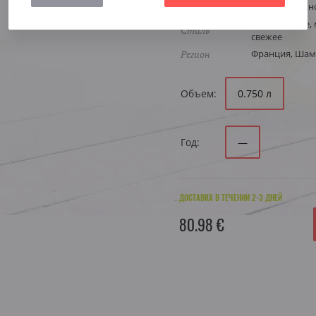
Виноград
Шардоне, Пин
Аперитивное, 
Стиль
свежее
Регион
Франция, Ша
Объем:
0.750 л
Год:
—
ДОСТАВКА В ТЕЧЕНИИ 2-3 ДНЕЙ
80.98 €