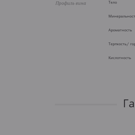
Профиль вина
Тело
Минеральнос
Ароматность
Терпкость/ го
Кислотность
Г