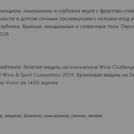
в мощном, изысканном и глубоком вкусе с фруктово-сл
ности и долгим сочным послевкусием с нотками ягод и
 клубники, бриоши, миндальные и сливочные тона. Пер
0028
рейтинги: Золотая медаль на International Wine Challen
al Wine & Spirit Competition 2019; Бронзовая медаль на 
на Vivino из 1400 оценок.
, мощное, богатое, изысканное, сочное, свежее