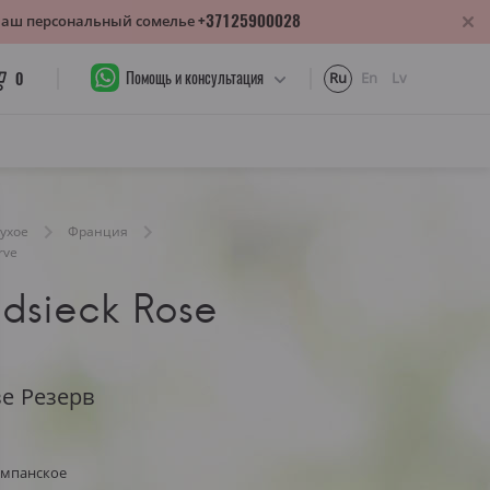
+37125900028
 Ваш персональный сомелье
Помощь и консультация
0
Ru
En
Lv
ухое
Франция
rve
idsieck Rose
е Резерв
ампанское