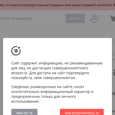
ие, готовите корпоративные подарки или ищете редкий напиток?
Найти
Игристое
Розе
С
Charles Heidsieck Rose Rese
Сайт содержит информацию, не рекомендованную
для лиц, не достигших совершеннолетнего
Charles He
возраста. Для доступа на сайт подтвердите,
пожалуйста, свое совершеннолетие.
Reserve
Сведения, размещенные на сайте, носят
исключительно информационный характер и
Чарльз Хайдсик Роз
предназначены только для личного
использования.
Артикул
2074
Тип
Розе Сухое Ш
МНЕ НЕТ 18
МНЕ ИСПОЛНИЛОСЬ 18