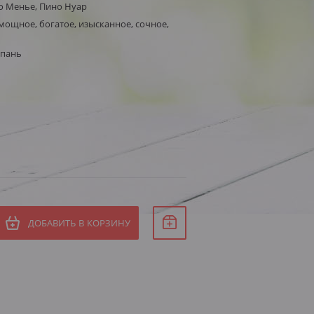
о Менье, Пино Нуар
мощное, богатое, изысканное, сочное,
мпань
ДОБАВИТЬ В КОРЗИНУ