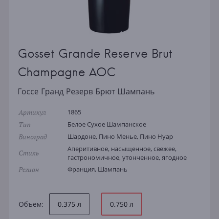
Gosset Grande Reserve Brut
Champagne AOC
Госсе Гранд Резерв Брют Шампань
Артикул
1865
Тип
Белое Сухое Шампанское
Виноград
Шардоне, Пино Менье, Пино Нуар
Аперитивное, насыщенное, свежее,
Стиль
гастрономичное, утонченное, ягодное
Регион
Франция, Шампань
Объем:
0.375 л
0.750 л